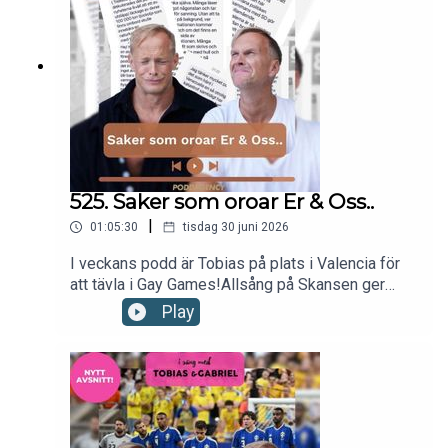
Tobias & Gabriel produceras av Poddagency
525. Saker som oroar Er & Oss..
|
01:05:30
tisdag 30 juni 2026
I veckans podd är Tobias på plats i Valencia för
att tävla i Gay Games!Allsång på Skansen ger
Gabriel stressutslag.Countrystjärnan Garth Brooks
Play
har fyllt Hyde Park.Vi diskuterar våra lyssnares
farhågor för framtiden. Till sist listar vi våra
egna.Nu kör vi!kontakt: hello@poddagency.comI
säng med Tobias & Gabriel produceras av
Poddagency