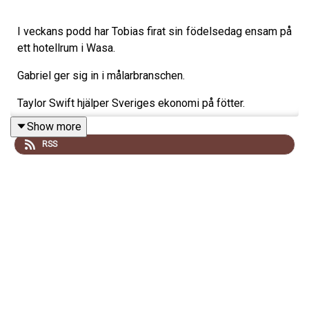
I veckans podd har Tobias firat sin födelsedag ensam på
ett hotellrum i Wasa.
Gabriel ger sig in i målarbranschen.
Taylor Swift hjälper Sveriges ekonomi på fötter.
Show more
Äntligen kliver Sveriges bästa körsångerska -Britta
RSS
Bergström- fram i rampljuset.
Och till sist listar vi 3 saker vi vill göra oss av med i
hemmet.
Nu kör vi!
I säng med Tobias & Gabriel är en produktion av
Poddagency