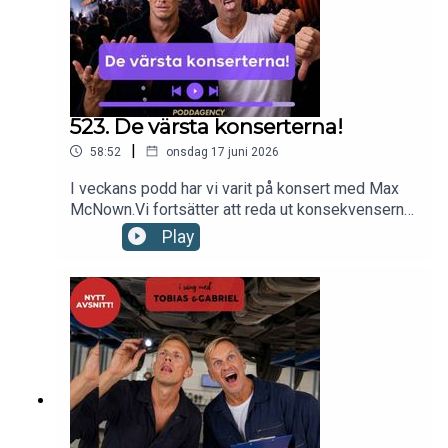
523. De värsta konserterna!
|
58:52
onsdag 17 juni 2026
I veckans podd har vi varit på konsert med Max
McNown.Vi fortsätter att reda ut konsekvenserna
av den nya tandläkarförsäkringen.Vi firar Sofia
Play
Wistam 60år i Köpenhamnoch Kungen &
Drottningens guldbröllop.Till sist listar vi våra tre
värsta konserter.Nu kör vi!kontakt:
hello@poddagency.comI säng med Tobias &
Gabriel produceras av Poddagency