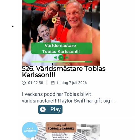
Gabriel produceras av Poddagency
526. Världsmästare Tobias
Karlsson!!!
|
01:02:50
tisdag 7 juli 2026
I veckans podd har Tobias blivit
världsmästare!!!!Taylor Swift har gift sig i
Madison Square Garden.Kanada kliver in i
Play
Eurovision Song Contest 2027.Ska AI få hjälpa
oss att hitta dejter i framtiden?Till sist listar vi tre
gånger vi har varit modiga den sista tiden.Nu kör
vi!kontakt: hello@poddagency.comI säng med