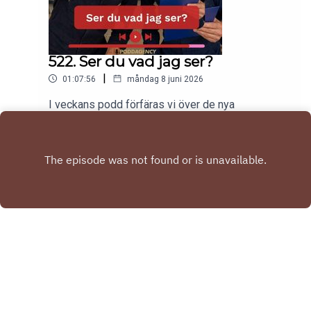
522. Ser du vad jag ser?
|
01:07:56
måndag 8 juni 2026
I veckans podd förfäras vi över de nya
tandläkarpriserna.Tobias har spontanköpt en ny
elbil.Gabriel har varit på årets kalas!Har KitKat
Play
missuppfattat budskapet med Pride?Till sist
listar vi våra tre sämsta skolämnen.Nu kör
vi!kontakt: hello@poddagency.comI säng med
Tobias & Gabriel produceras av Poddagency
Copyright
Tobias Karlsson & Gabriel Forss