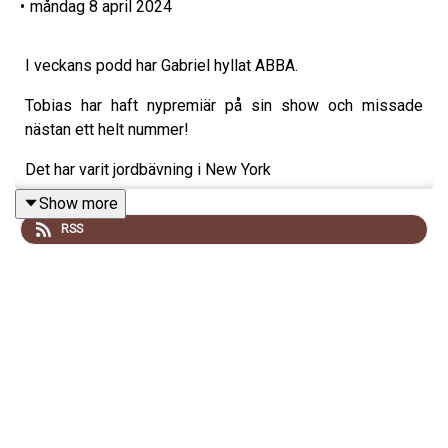
•
måndag 8 april 2024
I veckans podd har Gabriel hyllat ABBA.
Tobias har haft nypremiär på sin show och missade
nästan ett helt nummer!
Det har varit jordbävning i New York
Show more
och en av oss kommer inte att få se solen på sin balkong
RSS
i år.
Och till sist listar vi våra tre hatövningar på gymmet.
Nu kör vi!
I säng med Tobias & Gabriel är en produktion av
Poddagency