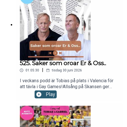
vi!kontakt: hello@poddagency.comI säng med
Tobias & Gabriel produceras av Poddagency
525. Saker som oroar Er & Oss..
|
01:05:30
tisdag 30 juni 2026
I veckans podd är Tobias på plats i Valencia för
att tävla i Gay Games!Allsång på Skansen ger
Gabriel stressutslag.Countrystjärnan Garth Brooks
Play
har fyllt Hyde Park.Vi diskuterar våra lyssnares
farhågor för framtiden. Till sist listar vi våra
egna.Nu kör vi!kontakt: hello@poddagency.comI
säng med Tobias & Gabriel produceras av
Poddagency