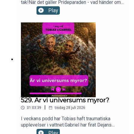
tak!När det gäller Prideparaden - vad händer om
man begränsar hur folk ska få uttrycka sig?Vad sa
Play
egentligen Ebba Busch till Tobbe i Paraden??Har
Gabriel förlovat sig på Mallorca?Äntligen sätter
Europa ner foten mot FIFA.Till sist avslutar vi med
en positiv lista!Nu kör vi!kontakt:
hello@poddagency.comI säng med Tobias &
Gabriel produceras av Poddagency
529. Är vi universums myror?
|
01:03:39
tisdag 28 juli 2026
I veckans podd har Tobias haft traumatiska
upplevelser i vattnet.Gabriel har firat Dejans
födelsedag med pompa & ståt!En ny stjärna har
Play