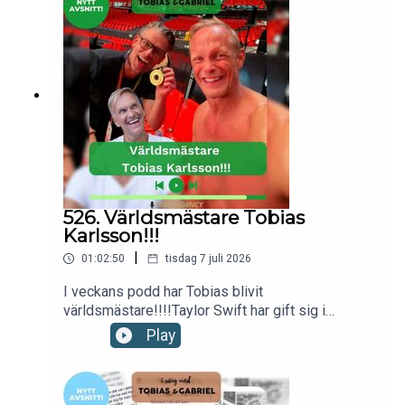
hello@poddagency.comI säng med Tobias &
Gabriel produceras av Poddagency
526. Världsmästare Tobias
Karlsson!!!
|
01:02:50
tisdag 7 juli 2026
I veckans podd har Tobias blivit
världsmästare!!!!Taylor Swift har gift sig i
Madison Square Garden.Kanada kliver in i
Play
Eurovision Song Contest 2027.Ska AI få hjälpa
oss att hitta dejter i framtiden?Till sist listar vi tre
gånger vi har varit modiga den sista tiden.Nu kör