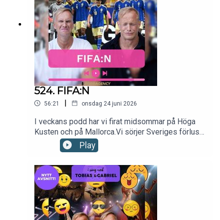
524. FIFA:N
|
56:21
onsdag 24 juni 2026
I veckans podd har vi firat midsommar på Höga
Kusten och på Mallorca.Vi sörjer Sveriges förlust
i fotbolls-VM.Vilken är Din största lärdom de
Play
senaste fyra åren?Vi önskar oss tips för att
utnyttja vår elbil optimalt.Till sist listar vi de
sommarprat vi är mest förväntansfulla inför.Nu kör
vi!kontakt: hello@poddagency.comI säng med
Tobias & Gabriel produceras av Poddagency