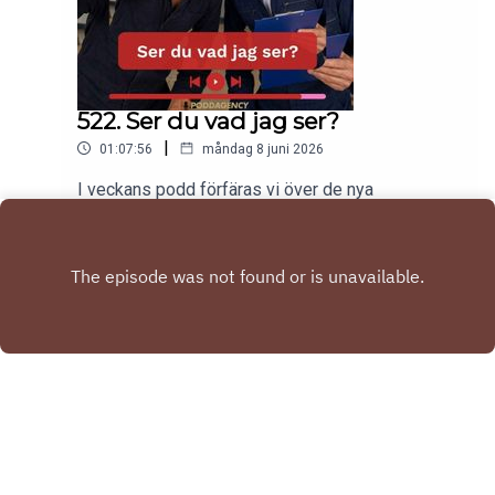
522. Ser du vad jag ser?
|
01:07:56
måndag 8 juni 2026
I veckans podd förfäras vi över de nya
tandläkarpriserna.Tobias har spontanköpt en ny
elbil.Gabriel har varit på årets kalas!Har KitKat
Play
missuppfattat budskapet med Pride?Till sist
listar vi våra tre sämsta skolämnen.Nu kör
vi!kontakt: hello@poddagency.comI säng med
Tobias & Gabriel produceras av Poddagency
Copyright
Tobias Karlsson & Gabriel Forss