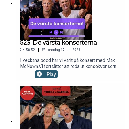
523. De värsta konserterna!
|
58:52
onsdag 17 juni 2026
I veckans podd har vi varit på konsert med Max
McNown.Vi fortsätter att reda ut konsekvenserna
av den nya tandläkarförsäkringen.Vi firar Sofia
Play
Wistam 60år i Köpenhamnoch Kungen &
Drottningens guldbröllop.Till sist listar vi våra tre
värsta konserter.Nu kör vi!kontakt:
hello@poddagency.comI säng med Tobias &
Gabriel produceras av Poddagency