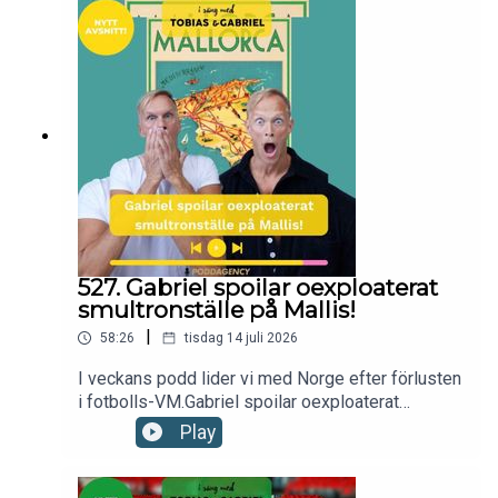
premiär.Till sist listar vi tre förväntade
sommarplågor.Nu kör vi!kontakt:
hello@poddagency.comI säng med Tobias &
Gabriel produceras av Poddagency
527. Gabriel spoilar oexploaterat
smultronställe på Mallis!
|
58:26
tisdag 14 juli 2026
I veckans podd lider vi med Norge efter förlusten
i fotbolls-VM.Gabriel spoilar oexploaterat
smultronställe på Mallorca..Tobias har varit på
Play
nyhetsmorgon.Bromsinvation i mellansverige -
varför bits de ens?Till sist listar vi tre lätta
måltider att äta i sommarvärmen.Nu kör vi!kontakt: