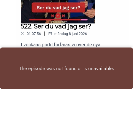
522. Ser du vad jag ser?
|
01:07:56
måndag 8 juni 2026
I veckans podd förfäras vi över de nya
tandläkarpriserna.Tobias har spontanköpt en ny
elbil.Gabriel har varit på årets kalas!Har KitKat
Play
missuppfattat budskapet med Pride?Till sist
listar vi våra tre sämsta skolämnen.Nu kör
vi!kontakt: hello@poddagency.comI säng med
Tobias & Gabriel produceras av Poddagency
Copyright
Tobias Karlsson & Gabriel Forss