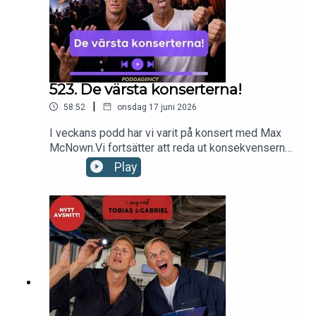
523. De värsta konserterna!
|
58:52
onsdag 17 juni 2026
I veckans podd har vi varit på konsert med Max
McNown.Vi fortsätter att reda ut konsekvenserna
av den nya tandläkarförsäkringen.Vi firar Sofia
Play
Wistam 60år i Köpenhamnoch Kungen &
Drottningens guldbröllop.Till sist listar vi våra tre
värsta konserter.Nu kör vi!kontakt:
hello@poddagency.comI säng med Tobias &
Gabriel produceras av Poddagency