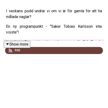
I veckans podd undrar vi om vi är för gamla för att ha
målade naglar?
En ny programpunkt - "Saker Tobias Karlsson inte
visste"!
I veckans Gaywatch möter vi homosexuella Erik Engelv
Show more
vars familj förskjutit honom då de tillhör Jehovas Vittnen.
RSS
Våra homopappor, Jonas & Mark, har separerat...
Och till sist har vi Magdalena Forsberg som gäst i
Veckans lista.
Nu kör vi!
I säng med Tobias & Gabriel är en produktion av
Poddagency