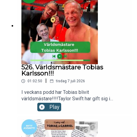
Gabriel produceras av Poddagency
526. Världsmästare Tobias
Karlsson!!!
|
01:02:50
tisdag 7 juli 2026
I veckans podd har Tobias blivit
världsmästare!!!!Taylor Swift har gift sig i
Madison Square Garden.Kanada kliver in i
Play
Eurovision Song Contest 2027.Ska AI få hjälpa
oss att hitta dejter i framtiden?Till sist listar vi tre
gånger vi har varit modiga den sista tiden.Nu kör
vi!kontakt: hello@poddagency.comI säng med