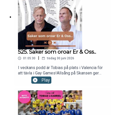
Tobias & Gabriel produceras av Poddagency
525. Saker som oroar Er & Oss..
|
01:05:30
tisdag 30 juni 2026
I veckans podd är Tobias på plats i Valencia för
att tävla i Gay Games!Allsång på Skansen ger
Gabriel stressutslag.Countrystjärnan Garth Brooks
Play
har fyllt Hyde Park.Vi diskuterar våra lyssnares
farhågor för framtiden. Till sist listar vi våra
egna.Nu kör vi!kontakt: hello@poddagency.comI
säng med Tobias & Gabriel produceras av
Poddagency