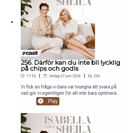
våga tänka själv om vad han faktiskt tror
på.Produceras av More Than Words
256. Därför kan du inte bli lycklig
på chips och godis
|
|
17:53
lördag 27 juni 2026
Ep.
256
Vi fick en fråga vi bara var tvungna att svara på:
vad gör vi egentligen för att inte bara optimera
hälsan, utan för att faktiskt må bra? Det blir prat
Play
om matcha-morgnar, att äta för kroppen man vill
ha, skogsbad med en amerikanska, varför vi firar
med skitmat och hur man håller i ett vinglas utan
att tömma det. Produceras av More Than Words