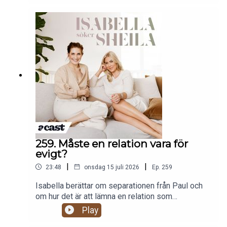
sommareufori? Vi snusar, dricker kaffe till
blodtrycket stiger, tar sömntabletter och undrar
om det är en riktig åtta eller bara en låtsas råtta.
Plus: vi hämtar Gillis från Gotland och pratar om
flockbeteende på Instagram. Produceras av More
Than Words
259. Måste en relation vara för
evigt?
|
|
23:48
onsdag 15 juli 2026
Ep.
259
Isabella berättar om separationen från Paul och
om hur det är att lämna en relation som
fortfarande är varm, trygg och kärleksfull. För
Play
ibland tar kärleken inte slut med ett stort bråk