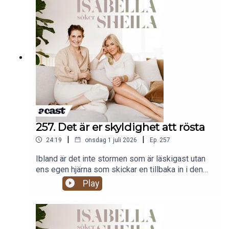
säga helt orimliga saker, och drömmen om
svenska badstränder och att bli en riktig hyrox-
brud i höst. Produceras av More Than Words
257. Det är er skyldighet att rösta
|
|
24:19
onsdag 1 juli 2026
Ep.
257
Ibland är det inte stormen som är läskigast utan
ens egen hjärna som skickar en tillbaka in i den
gungande båten efter ett par AirPods. Bella
Play
berättar om natten i Kroatien som slutade med
bröd på en restaurang klockan tre och barn som
blev upplockade av främmande män på bryggan.
Och så en son som växte flera centimeter av att