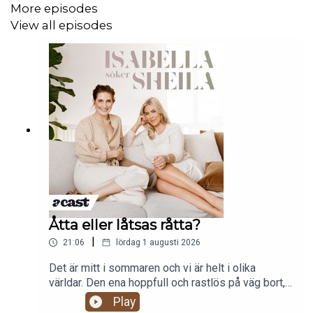
More episodes
View all episodes
Åtta eller låtsas råtta?
|
21:06
lördag 1 augusti 2026
Det är mitt i sommaren och vi är helt i olika
världar. Den ena hoppfull och rastlös på väg bort,
den andra så avkopplad att PT:n är helt förvirrad.
Play
Separat framhållen glädje eller genuin