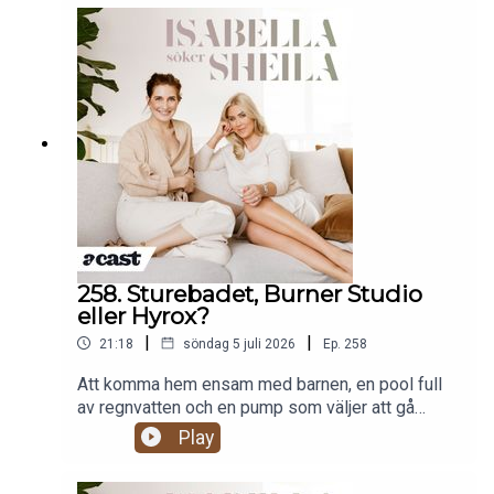
ibland förändras den bara. De pratar också om
rädslan för att bli sedd som ett varumärke snarare
än som person, om män som redan hör av sig och
om vad som egentligen händer den dagen man
blir sådär riktigt, irrationellt kär igen.Produceras
av More Than Words
258. Sturebadet, Burner Studio
eller Hyrox?
|
|
21:18
söndag 5 juli 2026
Ep.
258
Att komma hem ensam med barnen, en pool full
av regnvatten och en pump som väljer att gå
sönder mitt under kvällsmyset. Vi pratar om varför
Play
barn (och vuxna) mår bra av att få kämpa mot ett
gemensamt mål, tonårsfriktion som får en att