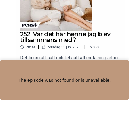
252. Var det här henne jag blev
tillsammans med?
|
|
28:38
torsdag 11 juni 2026
Ep.
252
Det finns rätt sätt och fel sätt att möta sin partner
på flygplatsen efter ett halvår isär, och Isabella
valde att svälla upp som en jordnöt. Eller cashew.
Play
En kollageninjektion timmar innan homecomingen.
Vi pratar också om en sommar så hetsig att den
knappt får plats i kalendern, om tre sippar rosé
som hälldes tillbaka i kylen, och om vilka vi
egentligen är när barnen åker på kollo.Produceras
av More Than Words
Copyright
Acast