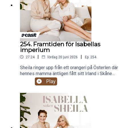
254. Framtiden för Isabellas
imperium
|
|
27:24
lördag 20 juni 2026
Ep.
254
Sheila ringer upp från ett orangeri på Österlen där
hennes mamma äntligen fått sitt Irland i Skåne
medans Bellas vision för Blond Capital Group
Play
växer fram. Vi pratar om varför man inte alltid
måste gräva i sitt djupaste inre, om svenska
entreprenörer som vågar ta steget ut i världen,
och om varför Isabellas pappa helst vill att vi ska
bråka om midsommarbordet.Produceras av More
Than Words