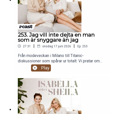
253. Jag vill inte dejta en man
som är snyggare än jag
|
|
27:31
onsdag 17 juni 2026
Ep.
253
Från modeveckan i Milano till Titanic-
diskussioner som spårar ur totalt. Vi pratar om
mäns stil, varför vissa accessoarer borde
Play
förbjudas, om man vill vara tillsammans med
någon som bryr sig mer om sitt utseende än man
själv gör och den kanske mest kontroversiella
frågan av alla: hade kärlek verkligen fått oss att
lämna första klass för Jack?Produceras av More
Than Words