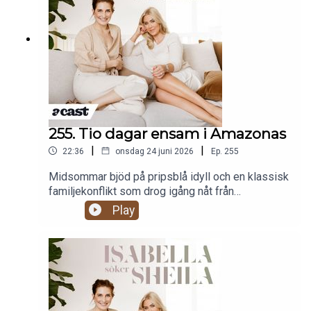
255. Tio dagar ensam i Amazonas
|
|
22:36
onsdag 24 juni 2026
Ep.
255
Midsommar bjöd på pripsblå idyll och en klassisk
familjekonflikt som drog igång nåt från
barndomen. Sen spårar samtalet in på vad en
Play
riktig paus egentligen är: tio dagar ensam i
Amazonas med en machete, eller incheckning på
ett lyxigt hälsoläger i Österrike? En om att söka
det obekväma, det trygga, och vart man själv
faktiskt hör hemma.Produceras av More Than
Words