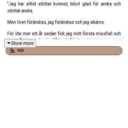
"Jag har alltid stöttat kvinnor, blivit glad för andra och
stöttat andra.
Men livet förändras, jag förändras och jag skäms.
För lite mer ett år sedan fick jag mitt första missfall och
nu ett år senare har jag fått mitt fjärde.
Show more
RSS
Jag missunnar alla som blir med barn, och ett hat, mot
alla andra som får barn och har barn, växer.
Kanske kan min berättelse ge en annan syn på varför
man ibland missunnar andra.
Kanske grundar det sig på något annat än att man vill
trycka ner någon annan."