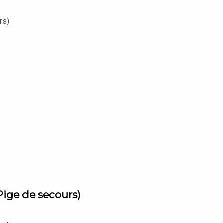
ecours)
Pige de secours)