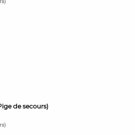
ecours)
Pige de secours)
ecours)