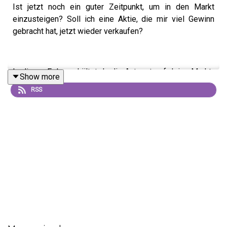
Ist jetzt noch ein guter Zeitpunkt, um in den Markt
einzusteigen? Soll ich eine Aktie, die mir viel Gewinn
gebracht hat, jetzt wieder verkaufen?
In dieser Folge erhältst du die Antwort auf deine Markt-
Show more
Timing-Fragen, sodass du dir danach keine Sorgen mehr
RSS
machen musst, den falschen Zeitpunkt zu erwischen.
Wenn du dein Portfolio noch gar nicht erstellt hast, und
eines erstellen willst, das die Zeiten übersteht, dann
melde dich jetzt für die Go Portfolio Warteliste an:
GP Warteliste
Referenzen: