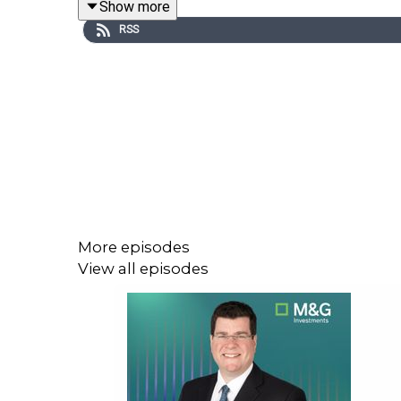
Show more
Im Fokus der Diskussion stehen folgende Themen
RSS
Zinssenkungen bei EZB und Fed:
Was bedeute
Technologiesektor und Marktführerschaft:
Is
Herausforderungen in der deutschen Automo
Die US-Wahlen und die Märkte:
Welche Szena
Sprecher:
More episodes
Ivan Domjanic, Kapitalmarktstratege bei M&
View all episodes
Dr. Wolfgang Bauer, Fixed-Income-Fondsma
Host:
Christoph Seeger, Wirtschaftsjournalist, Co