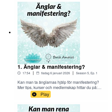
1. Änglar & manifestering?
|
|
17:54
tisdag 6 januari 2026
Season
5
,
Ep.
1
Kan man ta änglarnas hjälp för manifestering?
Mer tips, kurser och medlemskap hittar du på:
www.svenskahealingskolan.se
Play