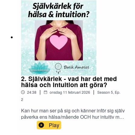
2. Självkärlek - vad har det med
hälsa och intuition att göra?
|
|
24:38
onsdag 11 februari 2026
Season
5
,
Ep.
2
Kan hur man ser på sig och känner inför sig själv
påverka ens hälsa/mående OCH hur intuitiv man
är? Japp! I podavsnittet finns även en fin övning
Play
för att stärka ditt hjärtchakra.