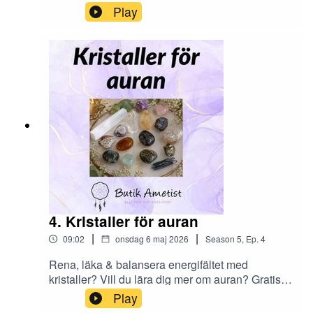
Play
4. Kristaller för auran
|
|
09:02
onsdag 6 maj 2026
Season
5
,
Ep.
4
Rena, läka & balansera energifältet med
kristaller? Vill du lära dig mer om auran? Gratis
kurs i maj 2026 på
Play
www.svenskahealingskolan.se