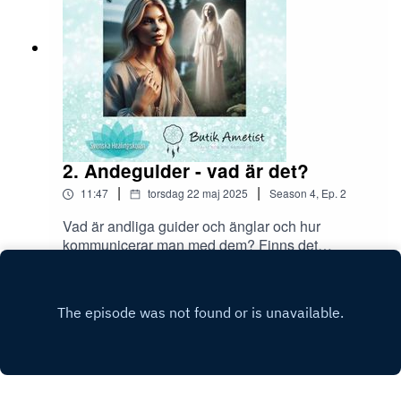
2. Andeguider - vad är det?
|
|
11:47
torsdag 22 maj 2025
Season
4
,
Ep.
2
Vad är andliga guider och änglar och hur
kommunicerar man med dem? Finns det
kristaller för guidekontakt och
Play
änglakommunikation?