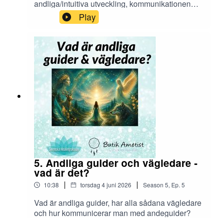
andliga/intuitiva utveckling, kommunikationen
med änglar & guider, samt för vår hälsa? Tips
Play
och övning i detta podavsnitt. :) Fler övningar, bli
månadsmedlem på
https://www.svenskahealingskolan.se/program/h
ealingmeditationer-manadsmedlemskap
5. Andliga guider och vägledare -
vad är det?
|
|
10:38
torsdag 4 juni 2026
Season
5
,
Ep.
5
Vad är andliga guider, har alla sådana vägledare
och hur kommunicerar man med andeguider?