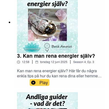
3. Kan man rena energier själv?
|
|
12:58
torsdag 12 juni 2025
Season
4
,
Ep.
3
Kan man rena energier själv? Här får du några
enkla tips på hur du kan rena dina eller hemmets
energier själv. Mer info hittar du på
Play
www.butikametist.se samt
www.svenskahealingskolan.se