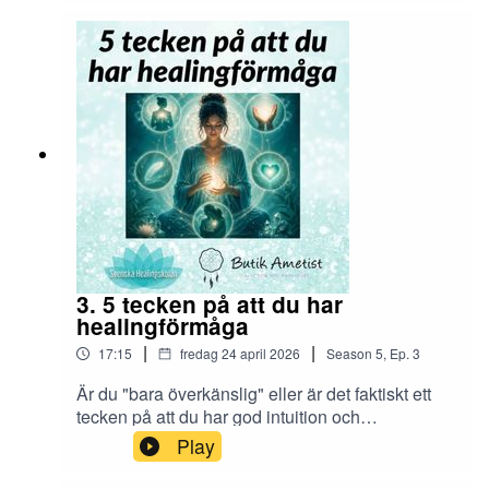
3. 5 tecken på att du har
healingförmåga
|
|
17:15
fredag 24 april 2026
Season
5
,
Ep.
3
Är du "bara överkänslig" eller är det faktiskt ett
tecken på att du har god intuition och
healingförmåga? :)
Play