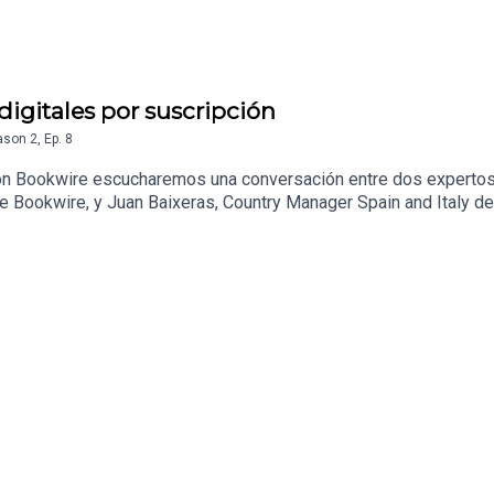
igitales por suscripción
ason
2
,
Ep.
8
con Bookwire escucharemos una conversación entre dos expertos 
Bookwire, y Juan Baixeras, Country Manager Spain and Italy de
ación de contenidos originales y la suscripción de audiolibros
ara innovar en el mundo del audio y mucho más… ¡No te lo pie