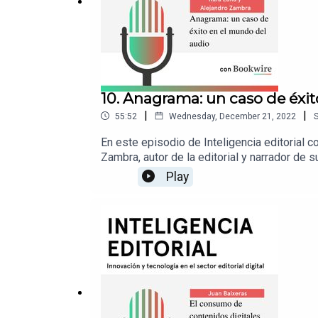
10. Anagrama: un caso de éxi
|
|
55:52
Wednesday, December 21, 2022
En este episodio de Inteligencia editorial
Zambra, autor de la editorial y narrador de s
como con su pódcast, Tema Libre. ¡Escúch
Play