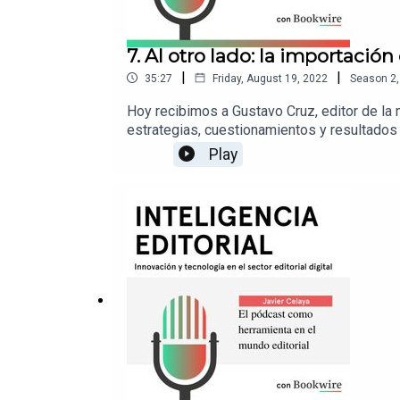
7. Al otro lado: la importación
|
|
35:27
Friday, August 19, 2022
Season
2
Hoy recibimos a Gustavo Cruz, editor de la
estrategias, cuestionamientos y resultados 
en formatos digital y sonoro?Escucharemos 
Play
formatos.www.bookwire.es