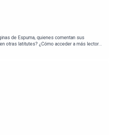
Páginas de Espuma, quienes comentan sus
 en otras latitutes? ¿Cómo acceder a más lectores
car en otras latitudes y