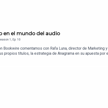
to en el mundo del audio
Season
1
,
Ep.
10
 con Bookwire comentamos con Rafa Luna, director de Marketing y
us propios títulos, la estrategia de Anagrama en su apuesta por el
anos!www.bookwire.es