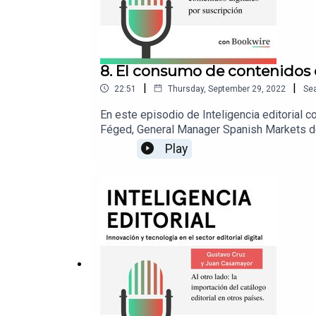
8. El consumo de contenidos d
|
|
22:51
Thursday, September 29, 2022
Se
En este episodio de Inteligencia editorial 
Féged, General Manager Spanish Markets de 
para posicionarse como referente en la cre
Play
demandados, nos desvelarán sus consejos p