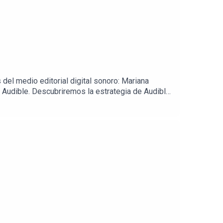
del medio editorial digital sonoro: Mariana
 Audible. Descubriremos la estrategia de Audible
, aprenderemos qué contenidos son los más
rdas! www.bookwire.es