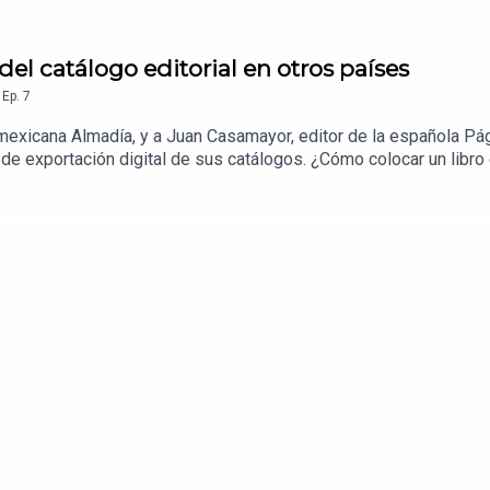
 del catálogo editorial en otros países
,
Ep.
7
 mexicana Almadía, y a Juan Casamayor, editor de la española 
de exportación digital de sus catálogos. ¿Cómo colocar un libro
la experiencia, sus consejos y abriremos un debate sobre si bus