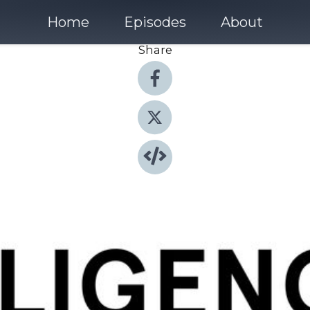
Home
Episodes
About
Share