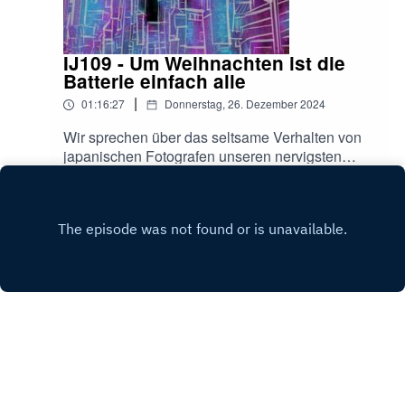
IJ109 - Um Weihnachten ist die
Batterie einfach alle
|
01:16:27
Donnerstag, 26. Dezember 2024
Wir sprechen über das seltsame Verhalten von
japanischen Fotografen unseren nervigsten
Autopannen und den Beschnitt von Daris
Play
Plfanzen. Wollt ihr Hallo sagen?
@InsomniaJapan auf
Instagramoder:insomniajapanpodcast@gmail.co
mFalls euch der Podcast gefällt, freuen wir uns
sehr über eine Bewertung bei Apple Podcast,
oder wo ihr den Podcast hört!
Copyright
Ela B