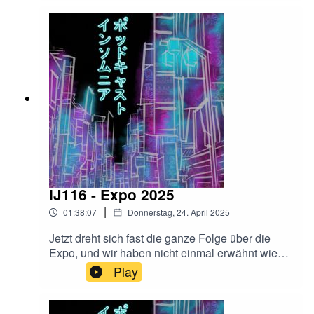
Instagramoder:insomniajapanpodcast@gmail.co
mFalls euch der Podcast gefällt, freuen wir uns
sehr über eine Bewertung bei Apple Podcast,
oder wo ihr den Podcast hört!
IJ116 - Expo 2025
|
01:38:07
Donnerstag, 24. April 2025
Jetzt dreht sich fast die ganze Folge über die
Expo, und wir haben nicht einmal erwähnt wie
unfassbar befremdlich das Expo Maskotchen
Play
aussieht.Wollt ihr Hallo sagen?@InsomniaJapan
auf
Instagramoder:insomniajapanpodcast@gmail.co