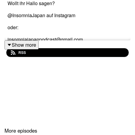
Wollt ihr Hallo sagen?
@InsomniaJapan auf Instagram
oder:
insomniajapanpodcast@gmail.com
Show more
RSS
Falls euch der Podcast gefällt, freuen wir uns sehr über
eine Bewertung bei Apple Podcast, oder wo ihr den
Podcast hört!
More episodes