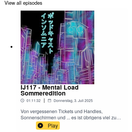
View all episodes
IJ117 - Mental Load
Sommeredition
|
01:11:32
Donnerstag, 3. Juli 2025
Von vergessenen Tickets und Handies,
Sonnenschirmen und ... es ist übrigens viel zu
warm.Wollt ihr Hallo sagen?@InsomniaJapan
Play
auf