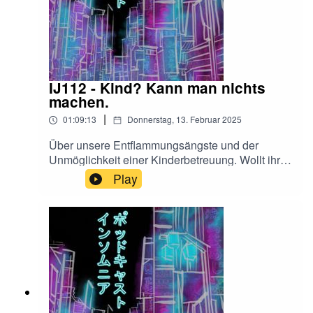
IJ112 - Kind? Kann man nichts
machen.
|
01:09:13
Donnerstag, 13. Februar 2025
Über unsere Entflammungsängste und der
Unmöglichkeit einer Kinderbetreuung. Wollt ihr
Hallo sagen?@InsomniaJapan auf
Play
Instagramoder:insomniajapanpodcast@gmail.co
mFalls euch der Podcast gefällt, freuen wir uns
sehr über eine Bewertung bei Apple Podcast,
oder wo ihr den Podcast hört!