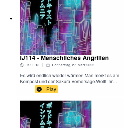
oder wo ihr den Podcast hört!
IJ114 - Menschliches Angrillen
|
01:03:18
Donnerstag, 27. März 2025
Es wird endlich wieder wärmer! Man merkt es am
Kompost und der Sakura Vorhersage.Wollt ihr
Hallo sagen?@InsomniaJapan auf
Play
Instagramoder:insomniajapanpodcast@gmail.co
mFalls euch der Podcast gefällt, freuen wir uns
sehr über eine Bewertung bei Apple Podcast,
oder wo ihr den Podcast hört!