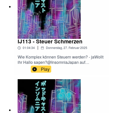
IJ113 - Steuer Schmerzen
|
01:04:34
Donnerstag, 27. Februar 2025
Wie Komplex können Steuern werden? - jaWollt
ihr Hallo sagen?@InsomniaJapan auf
Instagramoder:insomniajapanpodcast@gmail.co
Play
mFalls euch der Podcast gefällt, freuen wir uns
sehr über eine Bewertung bei Apple Podcast,
oder wo ihr den Podcast hört!