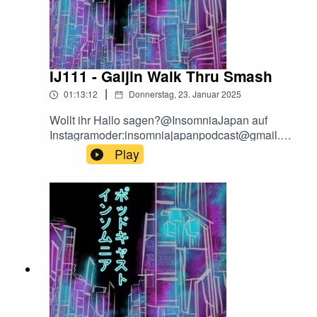
IJ111 - Gaijin Walk Thru Smash
|
01:13:12
Donnerstag, 23. Januar 2025
Wollt ihr Hallo sagen?@InsomniaJapan auf
Instagramoder:insomniajapanpodcast@gmail.co
mFalls euch der Podcast gefällt, freuen wir uns
Play
sehr über eine Bewertung bei Apple Podcast,
oder wo ihr den Podcast hört!