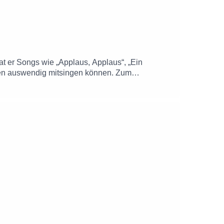
t er Songs wie „Applaus, Applaus“, „Ein
chen auswendig mitsingen können. Zum
 ausgeleierte Expander und Camping in Jesolo.