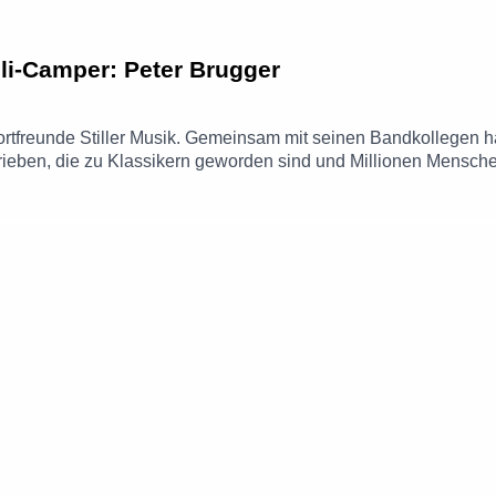
li-Camper: Peter Brugger
ortfreunde Stiller Musik. Gemeinsam mit seinen Bandkollegen ha
chrieben, die zu Klassikern geworden sind und Millionen Mens
n über drei Jahrzehnte Bandgeschichte, seinen T2 Bulli „Paul“,