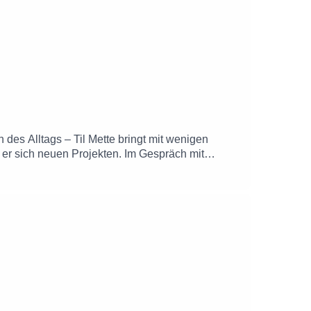
 des Alltags – Til Mette bringt mit wenigen
t er sich neuen Projekten. Im Gespräch mit
benteuer im Bulli und eine Einreise in die USA,