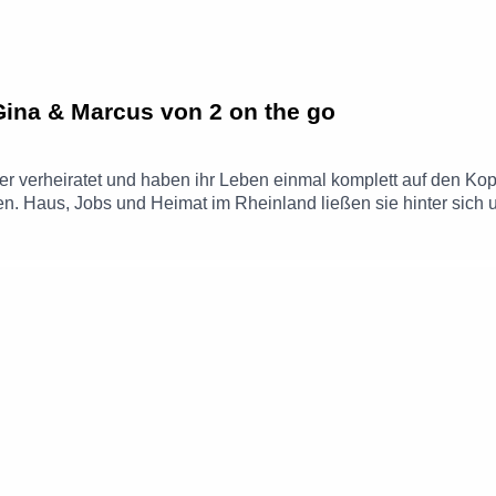
 Gina & Marcus von 2 on the go
er verheiratet und haben ihr Leben einmal komplett auf den Kopf
n. Haus, Jobs und Heimat im Rheinland ließen sie hinter sich 
n ungewöhnlichen Neustart, den Alltag auf vier Rädern und Mut,