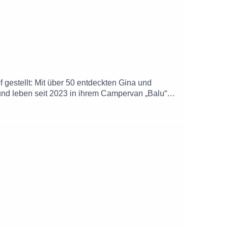
 gestellt: Mit über 50 entdeckten Gina und
und leben seit 2023 in ihrem Campervan „Balu“.
 das eigene Leben neu zu erfinden.