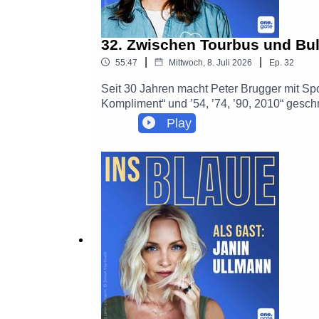
32. Zwischen Tourbus und Bul
|
|
55:47
Mittwoch, 8. Juli 2026
Ep.
32
Seit 30 Jahren macht Peter Brugger mit Sp
Kompliment“ und ’54, ’74, ’90, 2010“ ges
Bandjubiläum spricht er mit Bettina Tietje
Play