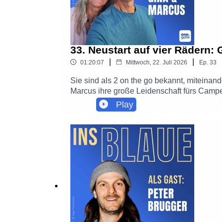
33. Neustart auf vier Rädern:
|
|
01:20:07
Mittwoch, 22. Juli 2026
Ep.
33
Sie sind als 2 on the go bekannt, miteinand
Marcus ihre große Leidenschaft fürs Campe
Mit Bettina Tietjen sprechen sie über ihre
Play