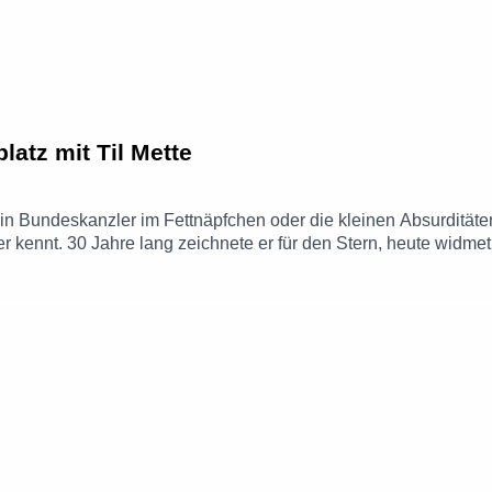
atz mit Til Mette
ein Bundeskanzler im Fettnäpfchen oder die kleinen Absurditäten
er kennt. 30 Jahre lang zeichnete er für den Stern, heute widme
-Reise mit Cabrio und Zelt nach Andalusien, besondere Familiena