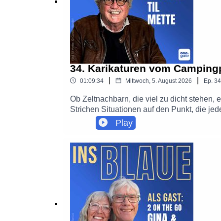
34. Karikaturen vom Campingpl
|
|
01:09:34
Mittwoch, 5. August 2026
Ep.
34
Ob Zeltnachbarn, die viel zu dicht stehen, 
Strichen Situationen auf den Punkt, die jed
Bettina Tietjen spricht er über seine Solo
Play
die ihm bis heute in Erinnerung bleibt.