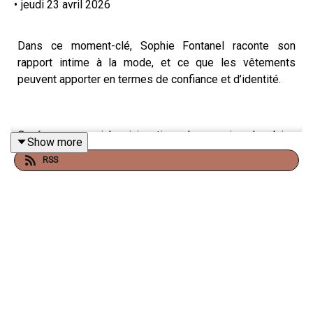
•
jeudi 23 avril 2026
Dans ce moment-clé, Sophie Fontanel raconte son
rapport intime à la mode, et ce que les vêtements
peuvent apporter en termes de confiance et d’identité.
On évoque aussi les injonctions, la pression de plaire,
Show more
les peurs, le sentiment d’exclusion, et cette idée que la
RSS
mode peut être à la fois un espace de liberté… et de
contraintes.
Un moment qui invite à réfléchir à la liberté (ou non)
derrière nos choix vestimentaires.