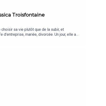
ssica Troisfontaine
choisir sa vie plutôt que de la subir, et
d’entreprise, mariée, divorcée. Un jour, elle a
idée de perfection qu’on nous vend souvent comme
n de soi et de cette joie calme qui revient quand on
?Ce que la solitude peut avoir de doux et de
w.instagram.com/jessica_troisfontaine/?hl=frEt