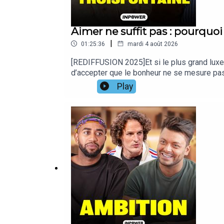
Aimer ne suffit pas : pourquoi
|
01:25:36
mardi 4 août 2026
[REDIFFUSION 2025]Et si le plus grand luxe au
d’accepter que le bonheur ne se mesure pas à
décidé d’arrêter de courir après un rêve qui
Play
la réussite parfaite et universelle.Dans cet 
commence enfin à vivre pour soi.On parle d
fécond,Pourquoi ralentir n’est pas renonce
:https://www.instagram.com/inpowerpodcast/
pour suivre mes aventures au quotidien :h