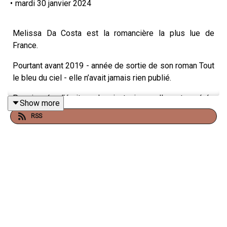
•
mardi 30 janvier 2024
Melissa Da Costa est la romancière la plus lue de
France.
Pourtant avant 2019 - année de sortie de son roman Tout
le bleu du ciel - elle n’avait jamais rien publié.
Passionnée d’écriture depuis toujours elle est repérée
Show more
en ligne par une maison d’édition et se hisse en 4 ans
RSS
tout en haut du classement des auteurs les plus vendus
en France!
Malgré ce succès fulgurant Melissa m’a frappée par son
humilité et son recul sur le succès public rencontré par
ses romans.