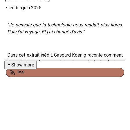
•
jeudi 5 juin 2025
"Je pensais que la technologie nous rendait plus libres.
Puis j’ai voyagé. Et j’ai changé d’avis."
Dans cet extrait inédit, Gaspard Koenig raconte comment
il a radicalement revu sa vision du progrès technologique
Show more
et de l’écologie. De sa sortie de Twitter à ses réflexions
RSS
sur l’intelligence artificielle, les nudges et le libre arbitre,
il explore ce que signifie vraiment penser par soi-même.
Un moment intense, sincère et dérangeant — à ne pas
manquer.