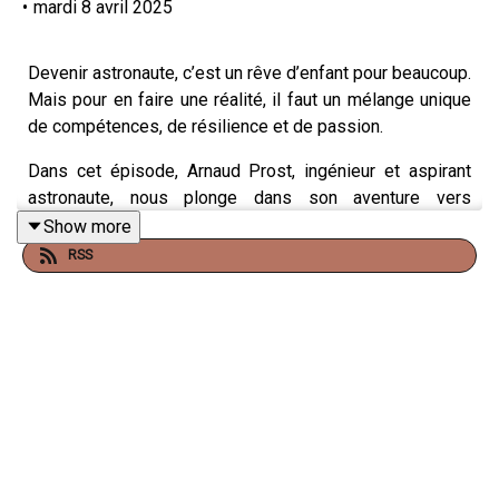
•
mardi 8 avril 2025
Devenir astronaute, c’est un rêve d’enfant pour beaucoup.
Mais pour en faire une réalité, il faut un mélange unique
de compétences, de résilience et de passion.
Dans cet épisode, Arnaud Prost, ingénieur et aspirant
astronaute, nous plonge dans son aventure vers
l’espace. De la sélection drastique de l’Agence Spatiale
Show more
Européenne (ESA) aux défis physiques et mentaux que
RSS
nécessite ce métier hors du commun, il nous partage
son quotidien et les leçons qu’il en tire.
Que se passe-t-il dans les coulisses du processus de
sélection des astronautes ?
Comment se préparer à exercer ce métier d’élite ?
Qu’est-ce que l’exploration spatiale nous apprend sur
nous-mêmes et sur la Terre ?