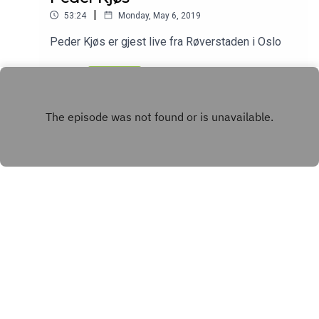
|
53:24
Monday, May 6, 2019
Peder Kjøs er gjest live fra Røverstaden i Oslo
Play
Copyright
Rubicon
Hosted with ❤️ by
Acast