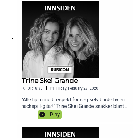
Trine Skei Grande
|
01:18:35
Friday, February 28, 2020
"Alle hjem med respekt for seg selv burde ha en
nachspill-gitar!" Trine Skei Grande snakker blant
annet om politiske frisyrer på Røverstaden.
Play