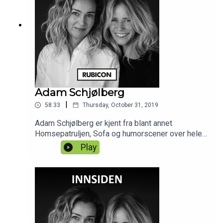
Adam Schjølberg
|
58:33
Thursday, October 31, 2019
Adam Schjølberg er kjent fra blant annet
Homsepatruljen, Sofa og humorscener over hele
Norge. Nå er han aktuell med boken Mannual, og
Play
forteller oss om sin reise gjennom stereotypier,
kjønnsnormer og en hodesvulst som førte til
aksept. I tillegg får vi høre om en livslang
fascinasjon for alt som kryper på land og i
vann. Live fra Røverstaden.