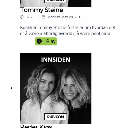
Tommy Steine
|
37:29
Monday, May 20, 2019
Komiker Tommy Steine forteller om hvordan det
er å være «latterlig livredd», å være pilot med
flyskrekk og å komme seg videre etter en
Play
oppvekst han ikke kan forandre. Live fra
Vinterlysfestivalen i Mo i Rana.
Peder Kjøs