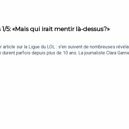
 1/5: «Mais qui irait mentir là-dessus?»
er article sur la Ligue du LOL : s'en suivent de nombreuses révé
i durent parfois depuis plus de 10 ans. La journaliste Clara Gar
e cette histoire soit restée secrète si longtemps ? Comment est
s les dysfonctionnements, les oppressions et les préjudices, ait
sme de se regarder dans le miroir qu’il tend au reste de la soci
r Hugo Lindenberg), Gabrielle Ramain (Louie Media), Astrid de Vi
arcèlement et de violence sexiste qui n’en parlent pas dans les 