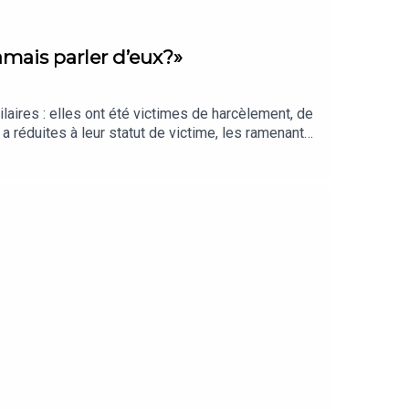
jamais parler d’eux?»
laires : elles ont été victimes de harcèlement, de
 a réduites à leur statut de victime, les ramenant
peuvent pas dire "je". Dans cet épisode vous
t) et Raphaëlle Bacqué (Le Monde).