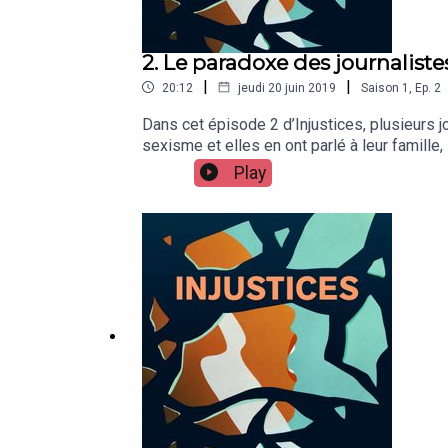
2. Le paradoxe des journaliste
|
|
20:12
jeudi 20 juin 2019
Saison
1
,
Ep.
2
Dans cet épisode 2 d’Injustices, plusieurs j
sexisme et elles en ont parlé à leur famille,
sans cesse à ce qui leur était arrivé. Clara
Play
entendrez notamment Astrid de Villaines, Al