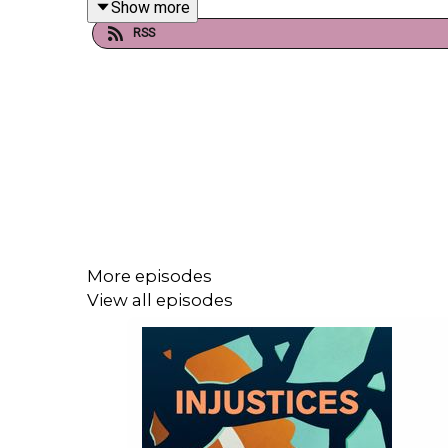
Show more
joué au moment de l'arrivée en France, pour que t
RSS
Ma Tonkinoise est une saison du podcast Injusti
musique est de Michael Liot, avec la participatio
de Natacha Avram, Mélissa Bounoua et Charlotte 
Cette série documentaire a reçu l'aide sélective a
More episodes
View all episodes