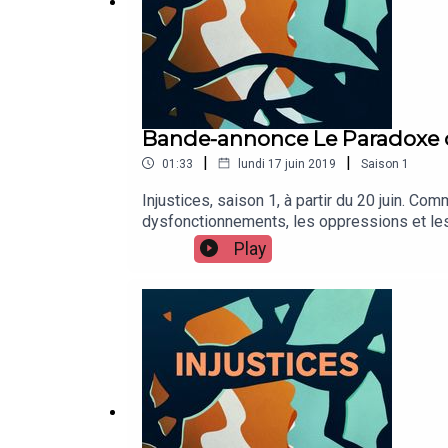
Bande-annonce Le Paradoxe d
|
|
01:33
lundi 17 juin 2019
Saison
1
Injustices, saison 1, à partir du 20 juin. Co
dysfonctionnements, les oppressions et les
de se regarder dans le miroir qu’il tend au 
Play
En 5 épisodes, Clara Garnier-Amouroux enquê