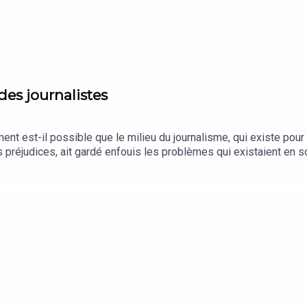
es journalistes
mment est-il possible que le milieu du journalisme, qui existe pou
 préjudices, ait gardé enfouis les problèmes qui existaient en 
reste de la société? Et a ainsi maintenu si longtemps dans le si
te : des journalistes de toutes générations et de toutes rédact