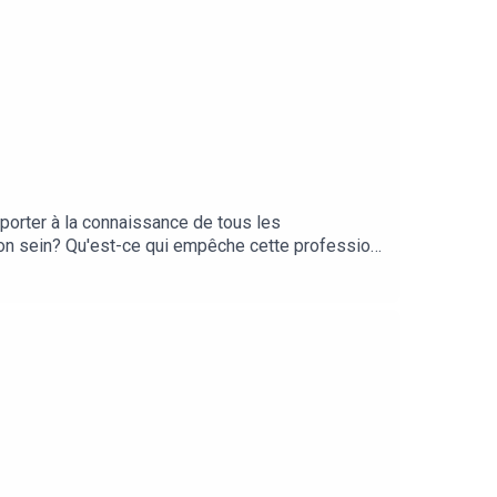
r porter à la connaissance de tous les
son sein? Qu'est-ce qui empêche cette profession
lence les affaires de sexisme et de harcèlement ?
ions racontent et analysent ce paradoxe.