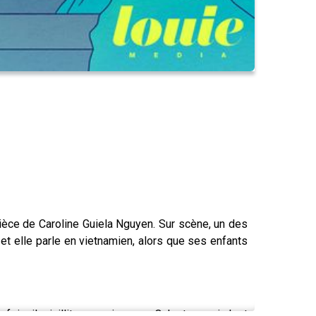
ièce de Caroline Guiela Nguyen. Sur scène, un des
 et elle parle en vietnamien, alors que ses enfants
s, il rejaillit sans crier gare. Qu'est-ce qui s'est