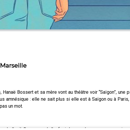
Marseille
 Hanaë Bossert et sa mère vont au théâtre voir “Saïgon”, une p
 amnésique : elle ne sait plus si elle est à Saïgon ou à Paris,
 pas un mot.
 l’exil. On a essayé d’enfouir le passé pour avancer, mais parfoi