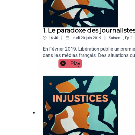
1. Le paradoxe des journalistes
|
|
16:40
jeudi 20 juin 2019
Saison
1
,
Ep.
1
En Février 2019, Libération publie un premi
dans les médias français. Des situations qu
s'est demandée : Comment est-il possible qu
Play
existe pour porter à la connaissance de tou
son sein? Qu’est-ce qui empêche le journali
rencontre Boris Bastide (interview menée pa
fait entendre des journalistes victimes de h