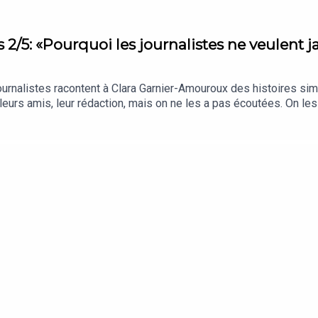
s 2/5: «Pourquoi les journalistes ne veulent 
ournalistes racontent à Clara Garnier-Amouroux des histoires simi
 leurs amis, leur rédaction, mais on ne les a pas écoutées. On les
 réalise que les journalistes ne savent pas, ne veulent pas et ne 
ice Coffin, Laure Bretton (Libération), Faïza Zerouala (Mediapar