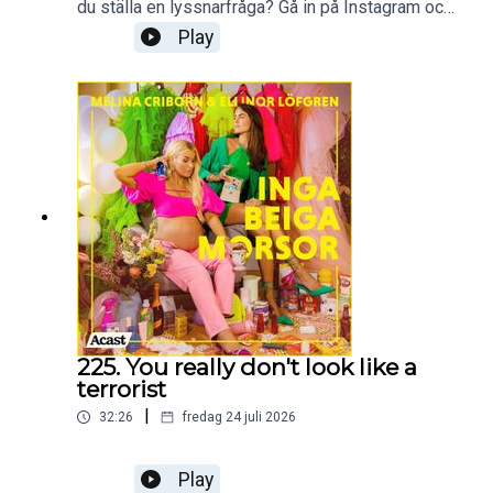
du ställa en lyssnarfråga? Gå in på Instagram och
följ Ellinor och Melina
Play
på:@melina.criborn@ellinorlofgrenProduceras av
More Than Words
225. You really don't look like a
terrorist
|
32:26
fredag 24 juli 2026
Play