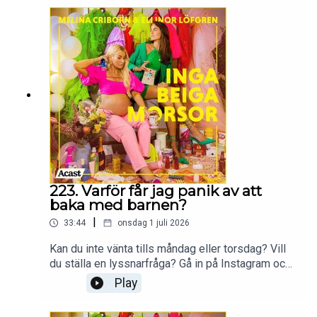
More Than Words
223. Varför får jag panik av att
baka med barnen?
|
33:44
onsdag 1 juli 2026
Kan du inte vänta tills måndag eller torsdag? Vill
du ställa en lyssnarfråga? Gå in på Instagram och
följ Ellinor och Melina
Play
på:@melina.criborn@ellinorlofgrenProduceras av
More Than Words