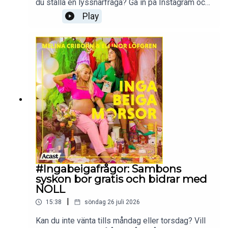
du ställa en lyssnarfråga? Gå in på Instagram och
följ Ellinor och Melina
Play
på:@melina.criborn@ellinorlofgrenProduceras av
More Than Words
#Ingabeigafrågor: Sambons
syskon bor gratis och bidrar med
NOLL
|
15:38
söndag 26 juli 2026
Kan du inte vänta tills måndag eller torsdag? Vill