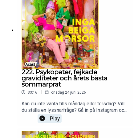
222. Psykopater, fejkade
graviditeter och årets bästa
sommarprat
|
33:16
onsdag 24 juni 2026
Kan du inte vänta tills måndag eller torsdag? Vill
du ställa en lyssnarfråga? Gå in på Instagram och
följ Ellinor och Melina
Play
på:@melina.criborn@ellinorlofgrenProduceras av
More Than Words