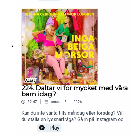
224. Daltar vi för mycket med våra
barn idag?
|
32:47
onsdag 8 juli 2026
Kan du inte vänta tills måndag eller torsdag? Vill
du ställa en lyssnarfråga? Gå in på Instagram och
följ Ellinor och Melina
Play
på:@melina.criborn@ellinorlofgrenProduceras av