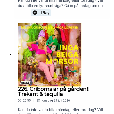
Kan du inte vänta tills måndag eller torsdag? Vill
du ställa en lyssnarfråga? Gå in på Instagram och
följ Ellinor och Melina
Play
på:@melina.criborn@ellinorlofgrenProduceras av
More Than Words
226. Criborns är på gården!!
Trekant & tequila
|
26:55
onsdag 29 juli 2026
Kan du inte vänta tills måndag eller torsdag? Vill