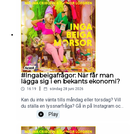
#Ingabeigafrågor: När får man
lägga sig i en bekants ekonomi?
|
16:19
söndag 28 juni 2026
Kan du inte vänta tills måndag eller torsdag? Vill
du ställa en lyssnarfråga? Gå in på Instagram och
följ Ellinor och Melina
Play
på:@melina.criborn@ellinorlofgrenProduceras av
More Than Words