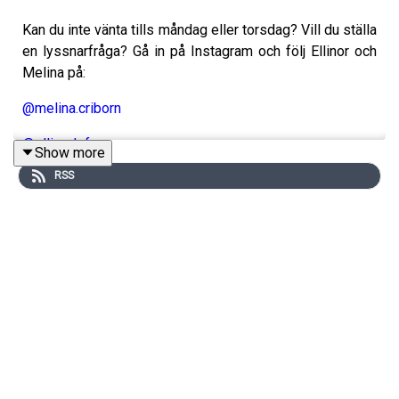
Kan du inte vänta tills måndag eller torsdag? Vill du ställa
en lyssnarfråga? Gå in på Instagram och följ Ellinor och
Melina på:
@melina.criborn
@ellinorlofgren
Show more
RSS
Produceras av
More Than Words