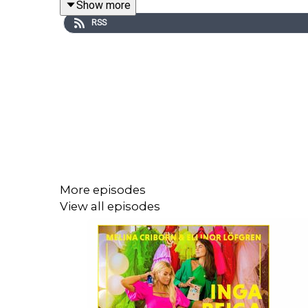
Show more
Produceras av
More Than Words
RSS
More episodes
View all episodes