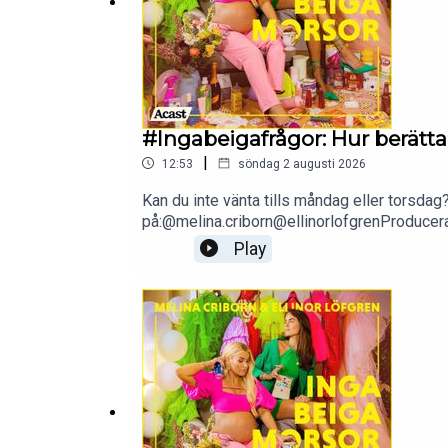
#Ingabeigafrågor: Hur berätt
|
12:53
söndag 2 augusti 2026
Kan du inte vänta tills måndag eller torsdag?
på:@melina.criborn@ellinorlofgrenProduce
Play