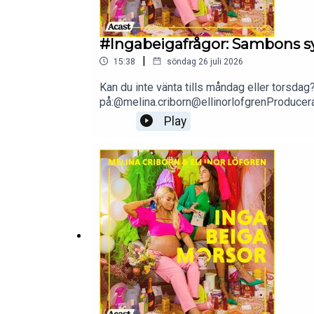
#Ingabeigafrågor: Sambons s
|
15:38
söndag 26 juli 2026
Kan du inte vänta tills måndag eller torsdag?
på:@melina.criborn@ellinorlofgrenProduce
Play