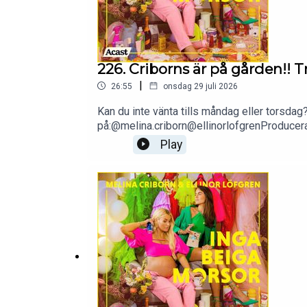
226. Criborns är på gården!! T
|
26:55
onsdag 29 juli 2026
Kan du inte vänta tills måndag eller torsdag?
på:@melina.criborn@ellinorlofgrenProduce
Play