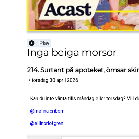
Play
Inga beiga morsor
214. Surtant på apoteket, ömsar sk
•
torsdag 30 april 2026
Kan du inte vänta tills måndag eller torsdag? Vill d
@melina.criborn
@ellinorlofgren