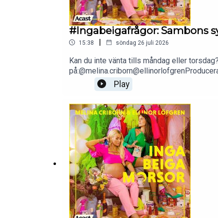
#Ingabeigafrågor: Sambons s
|
15:38
söndag 26 juli 2026
Kan du inte vänta tills måndag eller torsdag?
på:@melina.criborn@ellinorlofgrenProduce
Play