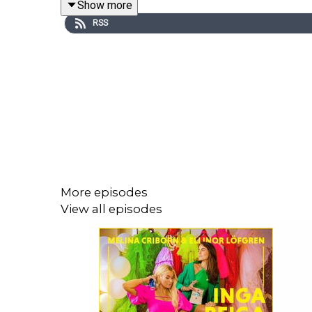
Show more
Produceras av
More Than Words
RSS
More episodes
View all episodes