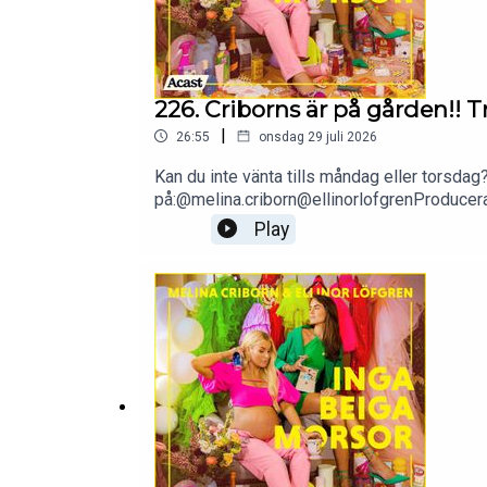
226. Criborns är på gården!! T
|
26:55
onsdag 29 juli 2026
Kan du inte vänta tills måndag eller torsdag?
på:@melina.criborn@ellinorlofgrenProduce
Play