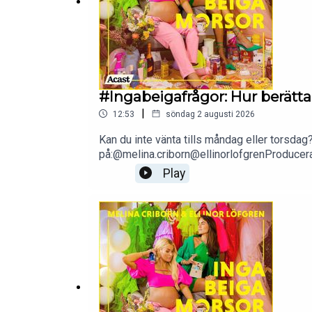
#Ingabeigafrågor: Hur berätt
|
12:53
söndag 2 augusti 2026
Kan du inte vänta tills måndag eller torsdag?
på:@melina.criborn@ellinorlofgrenProduce
Play