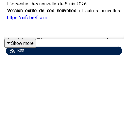
L’essentiel des nouvelles le 5 juin 2026
Version écrite de ces nouvelles
et autres nouvelles:
https://infobref.com
---
Stratégie d’IA
du gouvernement fédéral
Show more
https://infobref.com/strategie-federale-ia-2026-06/
RSS
---
Le Détecteur de rumeurs
parle de sédentarité, du fait de
rester assis longtemps et d’activité physique
https://sciencepresse-
detecteurderumeurs.transistor.fm/s5/43
---
Les meilleurs rabais de la semaine
sont à
https://infobref.com/produits-en-promotion