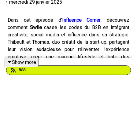
•
mercredi 29 janvier 2025
Dans cet épisode d’
Influence Corner
, découvrez
comment
Swile
casse les codes du B2B en intégrant
créativité, social media et influence dans sa stratégie.
Thibault et Thomas, duo créatif de la start-up, partagent
leur vision audacieuse pour réinventer l’expérience
employé, créer une marque lifestyle et bâtir des
Show more
campagnes qui séduisent autant les décideurs RH que le
RSS
grand public. De leurs activations phares comme le
World Smile Day
à leur approche unique d’agence
intégrée, plongez dans les coulisses d’une success
story où innovation et authenticité sont les maîtres-mots.
Vous voulez faire le point sur votre stratégie d'influence :
optez pour
un audit d'influence