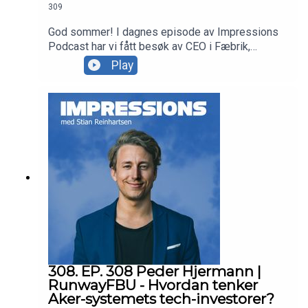
309
God sommer! I dagnes episode av Impressions
Podcast har vi fått besøk av CEO i Fæbrik,
Karoline S. Kjønniksen. Karoline tar oss med på
Play
reisen om hvordan hun landet jobben i Fæbrik,
hvordan Fæbrik bygger merkevare og mye mer
spennende. Enjoy! Takk for at du lytter til
Impressions Podcast! Har du forslag til gjester vi
kan invitere? Send oss en melding på sosiale
medier:Instagram:
instagram.com/impressionspodTikTok:
tiktok.com/@impressionspod
308. EP. 308 Peder Hjermann |
RunwayFBU - Hvordan tenker
Aker-systemets tech-investorer?