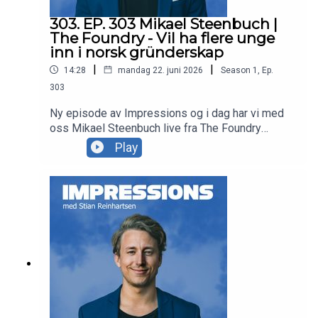
303. EP. 303 Mikael Steenbuch |
The Foundry - Vil ha flere unge
inn i norsk gründerskap
|
|
14:28
mandag 22. juni 2026
Season
1
,
Ep.
303
Ny episode av Impressions og i dag har vi med
oss Mikael Steenbuch live fra The Foundry
konferansen i Mandal. Mikael har vært på
Play
podcasten en gang tidligere, men denne gangen
uten sin partner i Astar. Mye spennende som blir
tatt opp i denne kortere episoden, enjoy! Takk for
at du lytter til Impressions Podcast! Har du
forslag til gjester vi kan invitere? Send oss en
melding på sosiale medier:Instagram:
instagram.com/impressionspodTikTok:
tiktok.com/@impressionspod