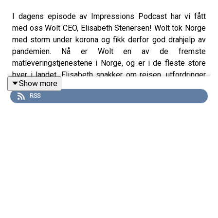
I dagens episode av Impressions Podcast har vi fått
med oss Wolt CEO, Elisabeth Stenersen! Wolt tok Norge
med storm under korona og fikk derfor god drahjelp av
pandemien. Nå er Wolt en av de fremste
matleveringstjenestene i Norge, og er i de fleste store
byer i landet. Elisabeth snakker om reisen, utfordringer
Show more
og oppturer. Følg med!
RSS
Takk for at du lytter til Impressions Podcast! Har du
forslag til gjester vi kan invitere? Send oss en melding
på sosiale medier:
Instagram: instagram.com/impressionspod
TikTok: tiktok.com/@impressionspod