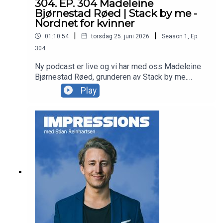
304. EP. 304 Madeleine
Bjørnestad Røed | Stack by me -
Nordnet for kvinner
|
|
01:10:54
torsdag 25. juni 2026
Season
1
,
Ep.
304
Ny podcast er live og vi har med oss Madeleine
Bjørnestad Røed, grunderen av Stack by me.
Stack by me kommer med tips om investeringer,
Play
økonomi & karriere. Mer om Madeleine, Stack by
me og mye mer i dagens episode. Enjoy! Takk for
at du lytter til Impressions Podcast! Har du
forslag til gjester vi kan invitere? Send oss en
melding på sosiale medier:Instagram:
instagram.com/impressionspodTikTok:
tiktok.com/@impressionspod