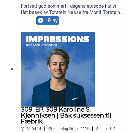
Fortsatt god sommer! I dagens episode har vi
fått besøk av Torstein Nesse fra Monil. Torstein
og Monil lager AI gjerder for norske bønder og for
Play
deres dyr. Hvordan dette fungerer, ser ut og mye
mer får du vite om i dagens episode. Enjoy! Takk
for at du lytter til Impressions Podcast! Har du
forslag til gjester vi kan invitere? Send oss en
melding på sosiale medier:Instagram:
instagram.com/impressionspodTikTok:
tiktok.com/@impressionspod
309. EP. 309 Karoline S.
Kjønniksen | Bak suksessen til
Fæbrik
|
|
01:04:14
mandag 20. juli 2026
Season
1
,
Ep.