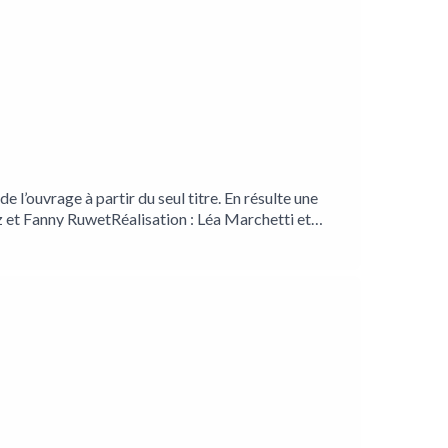
 l’ouvrage à partir du seul titre. En résulte une
ez et Fanny RuwetRéalisation : Léa Marchetti et
irection artistique, musique et son : Charles De
Instagram
//www.facebook.com/Empreinte-Magnétique-