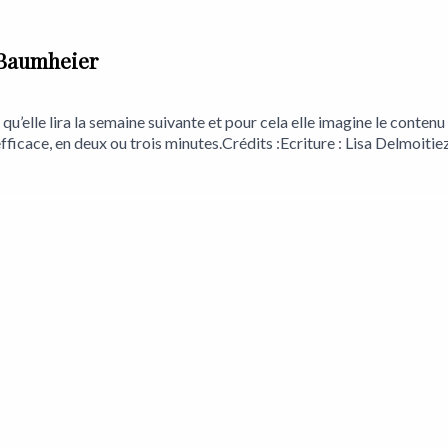
a Baumheier
elle lira la semaine suivante et pour cela elle imagine le contenu de
fficace, en deux ou trois minutes.Crédits :Ecriture : Lisa Delmoiti
strement : Maxime WathieuMontage et mixage : Charles De CilliaD
enregistrement : Théâtre de la Toison d'orEmpreinte Magnétique :
netique_/Twitter : https://twitter.com/homeFacebook : https: