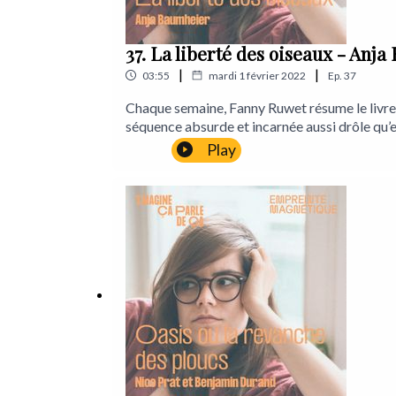
37. La liberté des oiseaux - Anj
|
|
03:55
mardi 1 février 2022
Ep.
37
Chaque semaine, Fanny Ruwet résume le livre qu’
séquence absurde et incarnée aussi drôle qu’e
Fanny RuwetProduction : Léa MarchettiEnregi
Play
CilliaLancements : Gérémy CredevilleLieu d’
: https://www.instagram.com/empreintemag
103824635146012