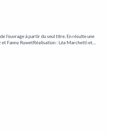
 l’ouvrage à partir du seul titre. En résulte une
ez et Fanny RuwetRéalisation : Léa Marchetti et
irection artistique, musique et son : Charles De
Instagram
//www.facebook.com/Empreinte-Magnétique-