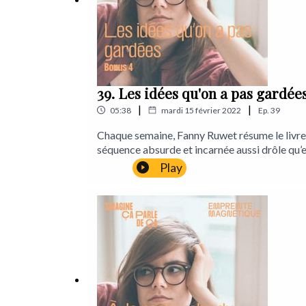
Facebook :
https://www.facebook.com/Empreint
39. Les idées qu'on a pas gardée
|
|
05:38
mardi 15 février 2022
Ep.
39
Chaque semaine, Fanny Ruwet résume le livre qu’
séquence absurde et incarnée aussi drôle qu’e
Fanny RuwetProduction : Léa MarchettiEnregi
Play
CilliaLancements : Gérémy CredevilleLieu d’
: https://www.instagram.com/empreintemag
103824635146012