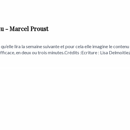
du - Marcel Proust
elle lira la semaine suivante et pour cela elle imagine le contenu de
fficace, en deux ou trois minutes.Crédits :Ecriture : Lisa Delmoiti
strement : Maxime WathieuMontage et mixage : Charles De CilliaD
enregistrement : Théâtre de la Toison d'orEmpreinte Magnétique :
netique_/Twitter : https://twitter.com/homeFacebook : https: