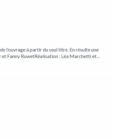
 l’ouvrage à partir du seul titre. En résulte une
ez et Fanny RuwetRéalisation : Léa Marchetti et
irection artistique, musique et son : Charles De
Instagram
//www.facebook.com/Empreinte-Magnétique-