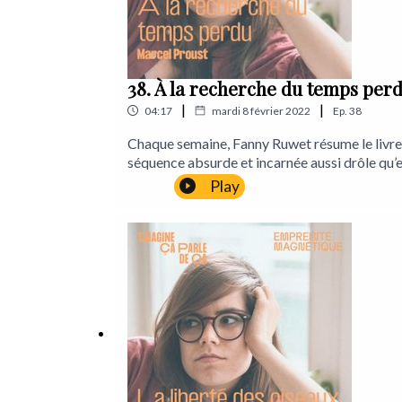
38. À la recherche du temps per
|
|
04:17
mardi 8 février 2022
Ep.
38
Chaque semaine, Fanny Ruwet résume le livre qu’
séquence absurde et incarnée aussi drôle qu’e
Fanny RuwetProduction : Léa MarchettiEnregi
Play
CilliaLancements : Gérémy CredevilleLieu d’
: https://www.instagram.com/empreintemag
103824635146012