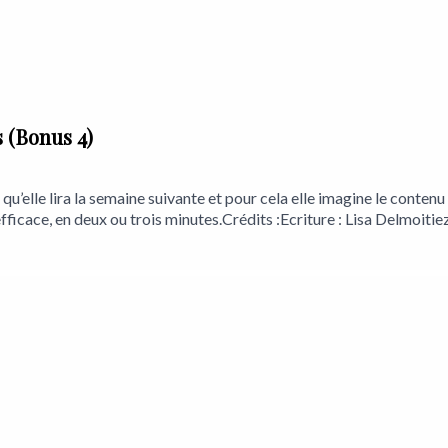
e-Magnétique-103824635146012
s (Bonus 4)
elle lira la semaine suivante et pour cela elle imagine le contenu de
fficace, en deux ou trois minutes.Crédits :Ecriture : Lisa Delmoiti
strement : Maxime WathieuMontage et mixage : Charles De CilliaD
enregistrement : Théâtre de la Toison d'orEmpreinte Magnétique :
netique_/Twitter : https://twitter.com/homeFacebook : https: