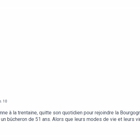
p.
10
enne à la trentaine, quitte son quotidien pour rejoindre la Bourgo
 un bûcheron de 51 ans. Alors que leurs modes de vie et leurs vi
 à une tendre complicité. Mais que reste-t-il d'un amour né d’une
t été modifiésIl était une (première) fois, un podcast d’histoir
ux vous racontent leur histoire d'amour : leurs premiers pas, leu