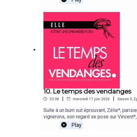
10. Le temps des vendanges
|
|
23:38
mercredi 17 juin 2026
Saison
5
,
E
Suite à un burn out éprouvant, Zélie*, parisi
vignerons, son regard se pose sur Vincent*,
loin de la capitale laisse rapidement place
Play
réinstallé dans son univers ?*les prénoms on
À notre micro, des amoureuses et des amoure