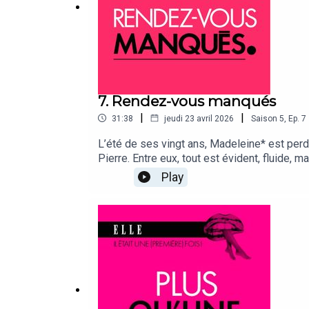
7. Rendez-vous manqués
|
|
31:38
jeudi 23 avril 2026
Saison
5
,
Ep.
7
L’été de ses vingt ans, Madeleine* est perd
Pierre. Entre eux, tout est évident, fluide, 
nommer. Pendant cinq ans, elle cherche Pierr
Play
message.*le prénom a été modifié Il était u
notre micro, des amoureuses et des amoureux
la force extraordinaire de leur lien tissé au
nous en remplissant ce formulaire.⭐⭐⭐ N’hé
vous et laissez-nous des étoiles et des com
Hausfater (interview & montage), Théo Boulen