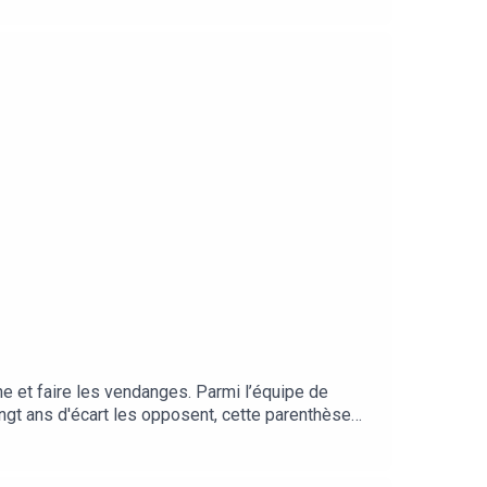
gne et faire les vendanges. Parmi l’équipe de
ngt ans d'écart les opposent, cette parenthèse
 parenthèse hors du temps, une fois chacun
es vraies qui explore la naissance des sentiments.
rs premiers baisers, et la force extraordinaire