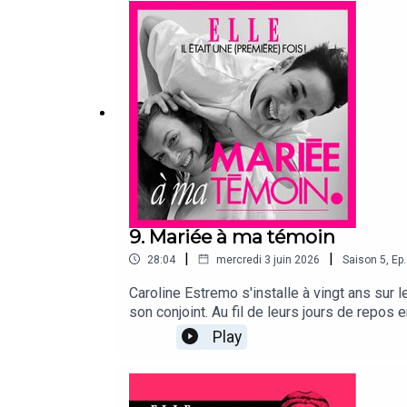
de leur lien tissé au fil du temps.Si vous a
formulaire.⭐⭐⭐ N’hésitez pas à vous abonner 
Crédits : Florence Trédez (présentation), Al
Production : Louie Creative
9. Mariée à ma témoin
|
|
28:04
mercredi 3 juin 2026
Saison
5
,
Ep.
Caroline Estremo s'installe à vingt ans sur 
son conjoint. Au fil de leurs jours de repos
dans l’engrenage de leurs vies respectives, 
Play
podcast de témoignages d’histoires vraies q
d'amour : leurs premiers pas, leurs premiers 
vous voulez raconter votre histoire d’amour