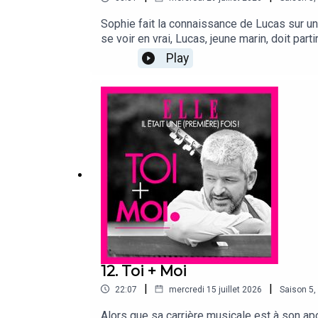
Sophie fait la connaissance de Lucas sur une
se voir en vrai, Lucas, jeune marin, doit par
passionnés avec la promesse de s'attendre. 
Play
la réalité.Il était une (première) fois, un 
vous racontent leur histoire d'amour : leurs 
voulez raconter votre histoire d’amour dans
rien rater et si ce podcast vous plaît, parle
Meynier (interview & montage), Théo Boulenge
12. Toi + Moi
|
|
22:07
mercredi 15 juillet 2026
Saison
5
,
Alors que sa carrière musicale est à son ap