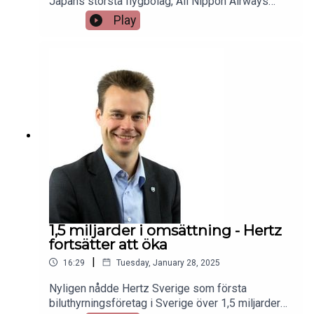
Japans största flygbolag, All Nippon Airways
(ANA) har sin premiärresa från Stockholm till
Play
Tokyo. Vi fick korta intervjuer med IATA:s
regionchef Catrin Mattson, Swedavias Charlotte
Ljunggren, infrastrukturministern Andreas Carlson
och Hiroyuki Miyagawa, Executive Vice President,
EMEA, ANA. Du hör dem i Travel News Podcast.
1,5 miljarder i omsättning - Hertz
fortsätter att öka
|
16:29
Tuesday, January 28, 2025
Nyligen nådde Hertz Sverige som första
biluthyrningsföretag i Sverige över 1,5 miljarder