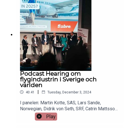
Podcast Hearing om
flygindustrin i Sverige och
världen
|
40:41
Tuesday, December 3, 2024
I panelen: Martin Kotte, SAS, Lars Sande,
Norwegian, Didrik von Seth, SRF, Catrin Mattsson,
IATA, Peter Norman, regeringens Arlanda utredare,
Play
Susanne Norman, Director of operations
Swedavia.