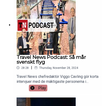
Travel News Podcast: Så mår
svenskt flyg
|
28:28
Thursday, November 28, 2024
Travel News chefredaktör Viggo Cavling gör korta
intervjuer med de mäktigaste personerna i
svensk flygindustri: SAS vd Anko van der Werff,
Play
BRA:s ägare Per G. Braathen, Swedavias vd Jonas
Abrahamsson, Norwegians vd Geir Karlsen och
Skistars vd Stefan Sjöstrand. Intervjuerna är