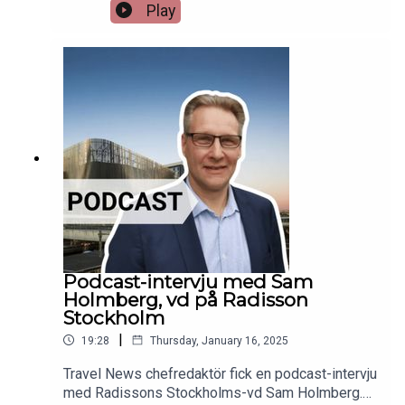
kronor i omsättning, en ökning från tidigare
Play
rekordåret med 4,5 procent (2023). Travel News
chefredaktör Viggo Cavling bokade in en
podcastintervju med bolagets vd Mattis Wäne för
att få veta allt.
Podcast-intervju med Sam
Holmberg, vd på Radisson
Stockholm
|
19:28
Thursday, January 16, 2025
Travel News chefredaktör fick en podcast-intervju
med Radissons Stockholms-vd Sam Holmberg.