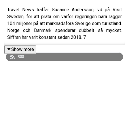
Travel News träffar Susanne Andersson, vd på Visit
Sweden, för att prata om varför regeringen bara lägger
104 miljoner på att marknadsföra Sverige som turistland.
Norge och Danmark spenderar dubbelt så mycket.
Siffran har varit konstant sedan 2018. 7
- Jag har förstås önskat mer medel. Speciellt nu när
Show more
många ska börja resa igen efter pandemin och vi vill ta
RSS
marknadsandelar. Men vi jobbar stenhårt för svensk
besöksnäring med de resurser vi har, säger Susanne
Andersson i podcasten.
De senaste årens problem med gängskjutningar och
kriminalitet har inte påverkat den turistiska bilden av
Sverige än.
- Fortsätter problemen så kommer det att påverka oss
med tiden. Men det tar tid att ställa om en bild av ett
land.