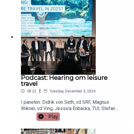
Podcast: Hearing om leisure
travel
|
38:22
Tuesday, December 3, 2024
I panelen: Didrik von Seth, vd SRF, Magnus
Wikner, vd Ving, Jessica Enbacka, TUI, Stefan
Chatzopoulos, Sverigechef Sunweb Group, Tobias
Play
Jönsson, vd Apollo, Lina Skandevall, reseexpert i
Travel News och TV4