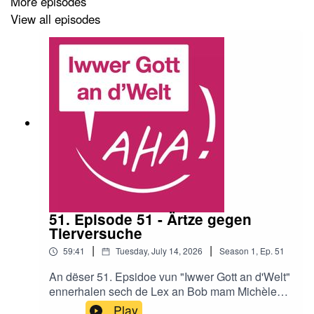
More episodes
View all episodes
51. Episode 51 - Ärtze gegen
Tierversuche
|
|
59:41
Tuesday, July 14, 2026
Season
1
,
Ep.
51
An dëser 51. Epsidoe vun "Iwwer Gott an d'Welt"
ennerhalen sech de Lex an Bob mam Michèle
Dressel, wat fir "Ärzte gegen Tierversuche e.V."
Play