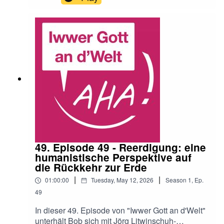
schafft. Sie schwätzen iwwer déi ethesch
Argumenter géint Déiereversich. awer och iwwer
d'medezinesch Argumenter dogéint.Weider
Infos: https://www.aerzte-gegen-
tierversuche.de/de/
49. Episode 49 - Reerdigung: eine
humanistische Perspektive auf
die Rückkehr zur Erde
|
|
01:00:00
Tuesday, May 12, 2026
Season
1
,
Ep.
49
In dieser 49. Episode von "Iwwer Gott an d'Welt"
unterhält Bob sich mit Jörg Litwinschuh-