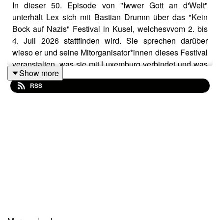
In dieser 50. Episode von "Iwwer Gott an d'Welt"
unterhält Lex sich mit Bastian Drumm über das "Kein
Bock auf Nazis" Festival in Kusel, welchesvvom 2. bis
4. Juli 2026 stattfinden wird. Sie sprechen darüber
wieso er und seine Mitorganisator*innen dieses Festival
veranstalten, was sie mit Luxemburg verbindet und was
Show more
die Besucher*innen des Festivals erwartet.
RSS
Weitere Infos zum Festival hier:
https://www.kban-
festival-kusel.de/