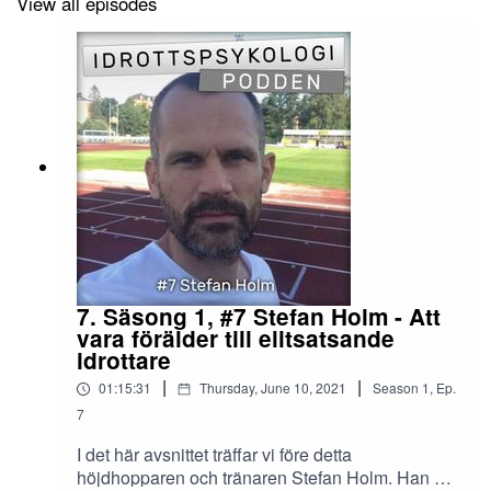
View all episodes
7. Säsong 1, #7 Stefan Holm - Att
vara förälder till elitsatsande
idrottare
|
|
01:15:31
Thursday, June 10, 2021
Season
1
,
Ep.
7
I det här avsnittet träffar vi före detta
höjdhopparen och tränaren Stefan Holm. Han är