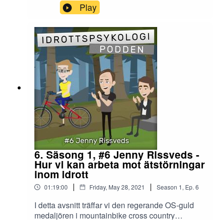
en av våra mest framgångsrika friidrottare bland
Play
annat med sitt OS-guld i Aten 2004. Numer är
han tränare och pappa till en annan lovande
höjdhoppare, nämligen hans son Melvin. I
avsnittet pratar vi om hur du som förälder till en
elitsatsande ungdom eller vuxen kan göra det på
bästa sätt. Vi kommer också in på några av de
strategier som Stefan utvecklade under sin 9 år
långa mentala träningsperiod.
6. Säsong 1, #6 Jenny Rissveds -
Hur vi kan arbeta mot ätstörningar
inom idrott
|
|
01:19:00
Friday, May 28, 2021
Season
1
,
Ep.
6
I detta avsnitt träffar vi den regerande OS-guld
medaljören i mountainbike cross country