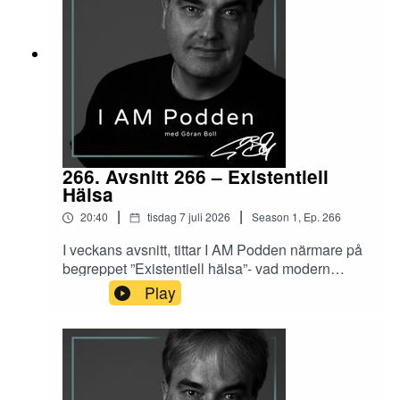
266. Avsnitt 266 – Existentiell
Hälsa
|
|
20:40
tisdag 7 juli 2026
Season
1
,
Ep.
266
I veckans avsnitt, tittar I AM Podden närmare på
begreppet ”Existentiell hälsa”- vad modern
forskning säger händer i kroppen – och hur olika
Play
mångtusenåriga traditioner som yoga kan
påverka denna.