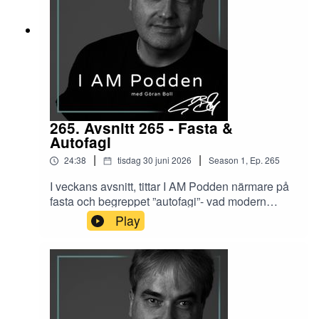
265. Avsnitt 265 - Fasta &
Autofagi
|
|
24:38
tisdag 30 juni 2026
Season
1
,
Ep.
265
I veckans avsnitt, tittar I AM Podden närmare på
fasta och begreppet ”autofagi”- vad modern
forskning säger händer i kroppen – och hur olika
Play
mångtusenåriga traditioner har förhållit sig till
fastan.