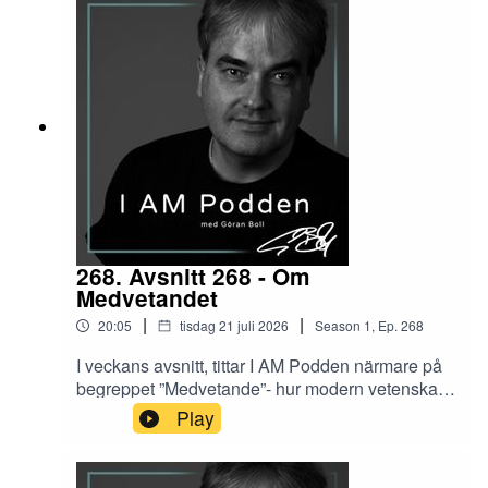
268. Avsnitt 268 - Om
Medvetandet
|
|
20:05
tisdag 21 juli 2026
Season
1
,
Ep.
268
I veckans avsnitt, tittar I AM Podden närmare på
begreppet ”Medvetande”- hur modern vetenskap
brottas med det som yoga och andra holistiska
Play
traditioner beskrev för flera tusen år sen.