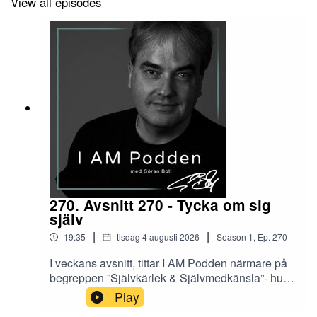
View all episodes
270. Avsnitt 270 - Tycka om sig
själv
|
|
19:35
tisdag 4 augusti 2026
Season
1
,
Ep.
270
I veckans avsnitt, tittar I AM Podden närmare på
begreppen ”Självkärlek & Självmedkänsla”- hur
modern vetenskap har undersökt detta, och
Play
hur yoga och andra holistiska traditioner