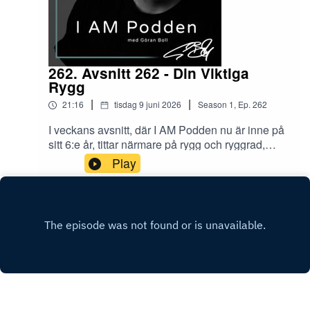
262. Avsnitt 262 - Din Viktiga
Rygg
|
|
21:16
tisdag 9 juni 2026
Season
1
,
Ep.
262
I veckans avsnitt, där I AM Podden nu är inne på
sitt 6:e år, tittar närmare på rygg och ryggrad,
både ur anatomiskt fysiologiskt perspektiv, så väl
Play
som utifrån ett yogiskt energiperspektiv.