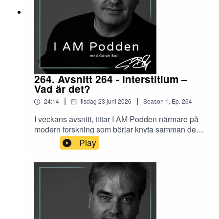
264. Avsnitt 264 - Interstitium –
Vad är det?
|
|
24:14
tisdag 23 juni 2026
Season
1
,
Ep.
264
I veckans avsnitt, tittar I AM Podden närmare på
modern forskning som börjar knyta samman det
anatomiska, det som händer i kroppen, med det
Play
mångtusenårigt österländska – som yoga,
meditation och TCM förmedlat.