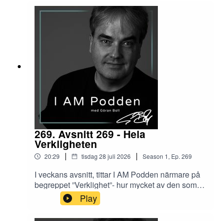
beskriver detta från sitt håll
269. Avsnitt 269 - Hela
Verkligheten
|
|
20:29
tisdag 28 juli 2026
Season
1
,
Ep.
269
I veckans avsnitt, tittar I AM Podden närmare på
begreppet ”Verklighet”- hur mycket av den som vi
klarar av att uppfatta – och hur yoga och andra
Play
holistiska traditioner ser på verklighetsbegreppet.