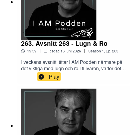
263. Avsnitt 263 - Lugn & Ro
|
|
19:59
tisdag 16 juni 2026
Season
1
,
Ep.
263
I veckans avsnitt, tittar I AM Podden närmare på
det viktiga med lugn och ro i tillvaron, varför det
är svårt att hitta, vad som händer när vi inte får –
Play
och hur vi, bla. via yoga kan uppnå lugn och ro i
våra liv.