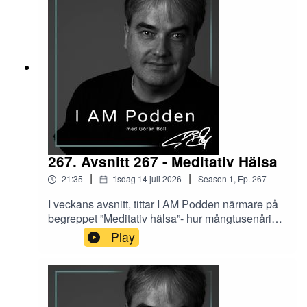
267. Avsnitt 267 - Meditativ Hälsa
|
|
21:35
tisdag 14 juli 2026
Season
1
,
Ep.
267
I veckans avsnitt, tittar I AM Podden närmare på
begreppet ”Meditativ hälsa”- hur mångtusenårig
tradition strävar att beskriva vad meditation i
Play
grunden alltid handlat om.