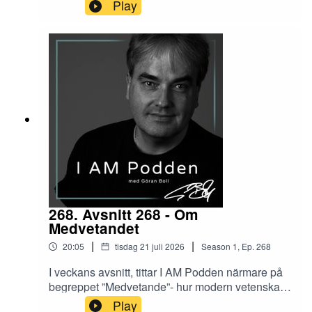
klarar av att uppfatta – och hur yoga och andra
Play
holistiska traditioner ser på verklighetsbegreppet.
268. Avsnitt 268 - Om
Medvetandet
|
|
20:05
tisdag 21 juli 2026
Season
1
,
Ep.
268
I veckans avsnitt, tittar I AM Podden närmare på
begreppet ”Medvetande”- hur modern vetenskap
brottas med det som yoga och andra holistiska
Play