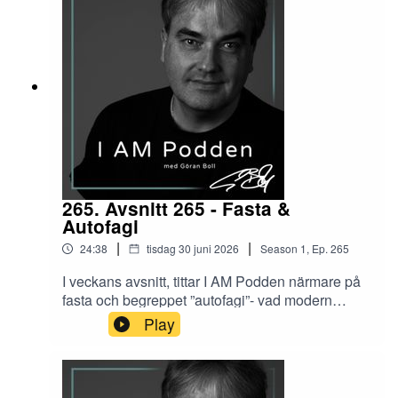
265. Avsnitt 265 - Fasta &
Autofagi
|
|
24:38
tisdag 30 juni 2026
Season
1
,
Ep.
265
I veckans avsnitt, tittar I AM Podden närmare på
fasta och begreppet ”autofagi”- vad modern
forskning säger händer i kroppen – och hur olika
Play
mångtusenåriga traditioner har förhållit sig till
fastan.