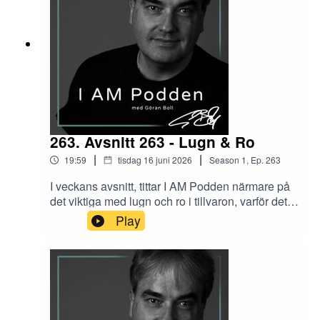
263. Avsnitt 263 - Lugn & Ro
|
|
19:59
tisdag 16 juni 2026
Season
1
,
Ep.
263
I veckans avsnitt, tittar I AM Podden närmare på
det viktiga med lugn och ro i tillvaron, varför det
är svårt att hitta, vad som händer när vi inte får –
Play
och hur vi, bla. via yoga kan uppnå lugn och ro i
våra liv.