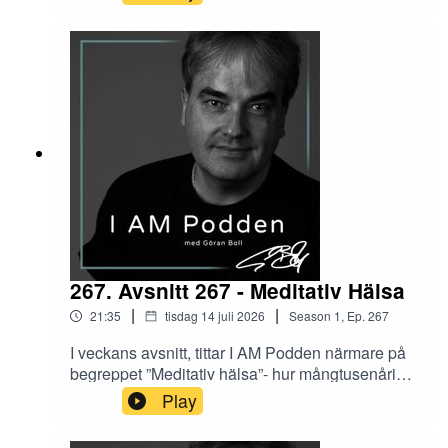
traditioner beskrev för flera tusen år sen.
267. Avsnitt 267 - Meditativ Hälsa
|
|
21:35
tisdag 14 juli 2026
Season
1
,
Ep.
267
I veckans avsnitt, tittar I AM Podden närmare på
begreppet ”Meditativ hälsa”- hur mångtusenårig
tradition strävar att beskriva vad meditation i
Play
grunden alltid handlat om.