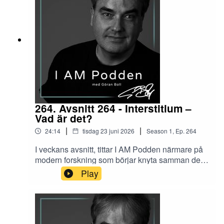
264. Avsnitt 264 - Interstitium –
Vad är det?
|
|
24:14
tisdag 23 juni 2026
Season
1
,
Ep.
264
I veckans avsnitt, tittar I AM Podden närmare på
modern forskning som börjar knyta samman det
anatomiska, det som händer i kroppen, med det
Play
mångtusenårigt österländska – som yoga,
meditation och TCM förmedlat.