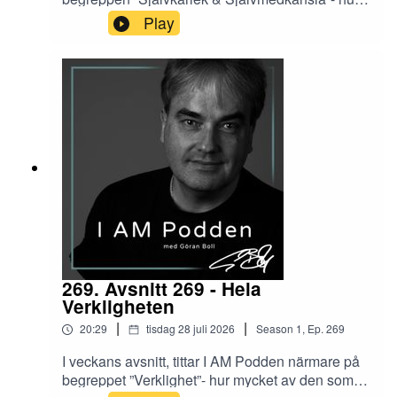
modern vetenskap har undersökt detta, och
Play
hur yoga och andra holistiska traditioner
beskriver detta från sitt håll
269. Avsnitt 269 - Hela
Verkligheten
|
|
20:29
tisdag 28 juli 2026
Season
1
,
Ep.
269
I veckans avsnitt, tittar I AM Podden närmare på
begreppet ”Verklighet”- hur mycket av den som vi