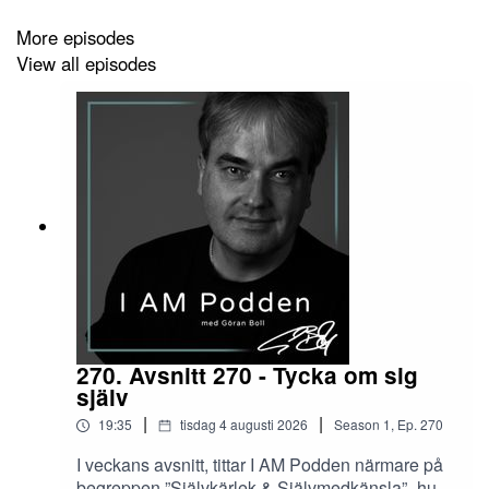
More episodes
View all episodes
270. Avsnitt 270 - Tycka om sig
själv
|
|
19:35
tisdag 4 augusti 2026
Season
1
,
Ep.
270
I veckans avsnitt, tittar I AM Podden närmare på
begreppen ”Självkärlek & Självmedkänsla”- hur