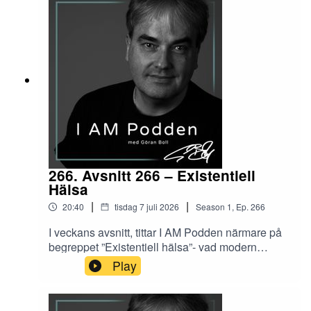
266. Avsnitt 266 – Existentiell
Hälsa
|
|
20:40
tisdag 7 juli 2026
Season
1
,
Ep.
266
I veckans avsnitt, tittar I AM Podden närmare på
begreppet ”Existentiell hälsa”- vad modern
forskning säger händer i kroppen – och hur olika
Play
mångtusenåriga traditioner som yoga kan
påverka denna.