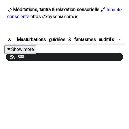
🌙
Méditations, tantra & relaxation sensorielle
🔗
Intimité
consciente
https://xbysonia.com/ic
🔥
Masturbations guidées & fantasmes auditifs
🔗
Plaisir Guidé
https://xbysonia.com/plaisirguide
Show more
RSS
🖤
Audios érotiques & hypnotiques privés
🔗
By Sonia
Privé
https://xbysonia.com/private
⸻
Prends un moment juste pour toi.