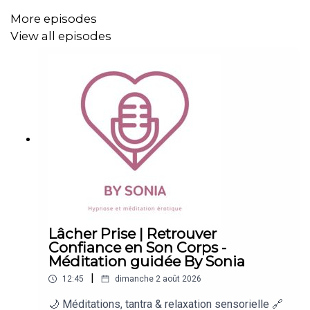
Cette méditation guidée sensuelle t’emmène dans un
More episodes
espace intérieur intime, doux et libérateur, où tu peux te
View all episodes
reconnecter à ton corps, à tes sensations et à ton monde
intérieur sans jugement.
Dans cette séance, je te guide pas à pas pour:
• relâcher les tensions et t’abandonner à ton souffle
• entrer dans un espace personnel où tu te sens libre et
en sécurité
• éveiller ton corps à des sensations plus fines, plus
Lâcher Prise | Retrouver
profondes
Confiance en Son Corps -
Méditation guidée By Sonia
• t’offrir un moment de connexion intime avec toi-même
|
12:45
dimanche 2 août 2026
🌙 Méditations, tantra & relaxation sensorielle 🔗