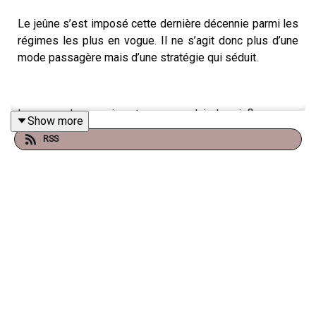
Le jeûne s’est imposé cette dernière décennie parmi les
régimes les plus en vogue. Il ne s’agit donc plus d’une
mode passagère mais d’une stratégie qui séduit.
Les peoples ne jurent que par lui, les influenceurs
Show more
affirment qu’il leur permet de rester minces et les
RSS
conseils pullulent sur les réseaux sociaux. On y trouve
des astuces pratiques, des guides complets dont
certains sont proposés par des médecins.
Qu’en est-il vraiment ?
Présenté comme une quasi-
panacée pour prendre soin de soi et maîtriser son poids,
le jeûne est-il la cure de santé et la fontaine de jouvence
qu’on nous promet ?
Quels sont ses bénéfices ? Y a-t-il
des risques ?
Qu’en dit la science ?