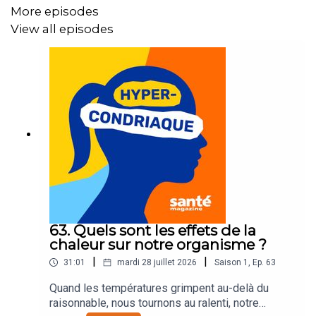
More episodes
View all episodes
Je suis Aline Perraudin, directrice de la rédaction de
Santé magazine, et pour répondre à toutes ces
questions, je m’entretiens avec le
Pr
David Jacobi,
professeur de nutrition, praticien hospitalier au CHU de
Nantes et chercheur à l’Institut du thorax.
CRÉDITS
Hypercondriaque est un podcast de Santé magazine
63. Quels sont les effets de la
chaleur sur notre organisme ?
animé par Aline Perraudin
|
|
31:01
mardi 28 juillet 2026
Saison
1
,
Ep.
63
Rédaction et réalisation : Nathalie Courret, Nicolas Jean
Quand les températures grimpent au-delà du
et Aline Perraudin
raisonnable, nous tournons au ralenti, notre