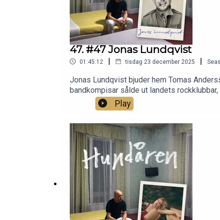
47. #47 Jonas Lundqvist
|
|
01:45:12
tisdag 23 december 2025
Sea
Jonas Lundqvist bjuder hem Tomas Andersson
bandkompisar sålde ut landets rockklubbar,
vilja ta ansvar utan att anpassa sig, om ku
Play
medier:Instagram: @tomasanderssonwijFac