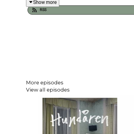
Show more
Följ Tomas Andersson Wij på sociala medier:
RSS
Instagram: @tomasanderssonwij
Facebook: /tomasanderssonwij
Avsnittet är sponsrat av STIM (@stimsweden)
More episodes
View all episodes