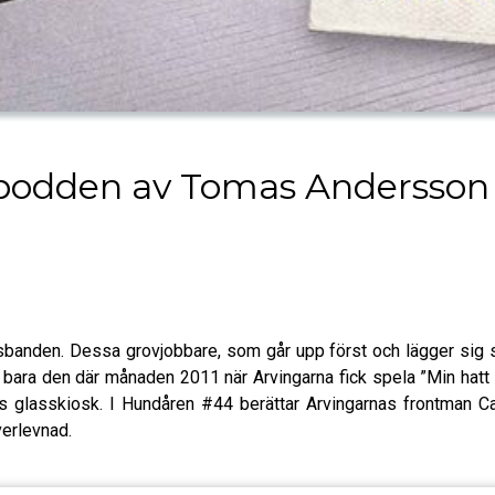
odden av Tomas Andersson
anden. Dessa grovjobbare, som går upp först och lägger sig sist
 bara den där månaden 2011 när Arvingarna fick spela ”Min hatt
ts glasskiosk. I Hundåren #44 berättar Arvingarnas frontman C
verlevnad.