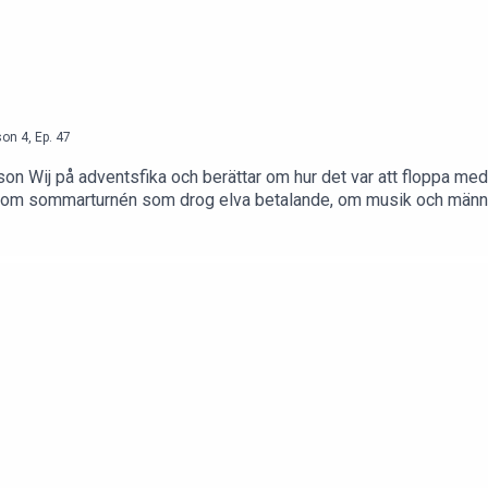
son
4
,
Ep.
47
 Wij på adventsfika och berättar om hur det var att floppa med
 om sommarturnén som drog elva betalande, om musik och människ
k och humor, rus och nykterhet och om vad Jonas skulle behöva för
ebook: /tomasanderssonwijAvsnittet är sponsrat av STIM (@st