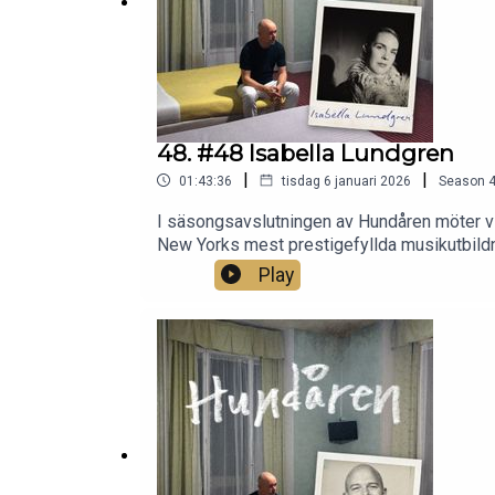
48. #48 Isabella Lundgren
|
|
01:43:36
tisdag 6 januari 2026
Season
I säsongsavslutningen av Hundåren möter vi 
New Yorks mest prestigefyllda musikutbild
snurrande scenen högst upp i Rockefeller Ce
Play
och skuldsatt återvände hon till Sverige. Hö
livsförändrande LSD-tripp.Följ Tomas Ande
av STIM (@stimsweden)