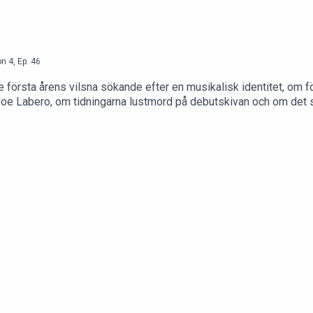
on
4
,
Ep.
46
 första årens vilsna sökande efter en musikalisk identitet, om 
Joe Labero, om tidningarna lustmord på debutskivan och om det 
 generationsskiva som ’Satan i gatan” och om priset hon betalat 
ebook: /tomasanderssonwijAvsnittet är sponsrat av STIM (@st