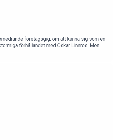
förnedrande företagsgig, om att känna sig som en
stormiga förhållandet med Oskar Linnros. Men
för framgång.Följ Tomas Andersson Wij på sociala
imsweden)