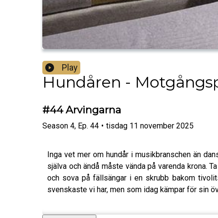
Play
Hundåren - Motgångsp
#44 Arvingarna
Season
4
,
Ep.
44
•
tisdag 11 november 2025
Inga vet mer om hundår i musikbranschen än dansb
själva och ändå måste vända på varenda krona. Ta
och sova på fällsängar i en skrubb bakom tivoli
svenskaste vi har, men som idag kämpar för sin ö