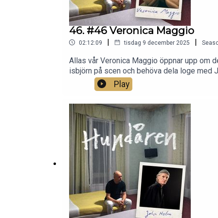
46. #46 Veronica Maggio
|
|
02:12:09
tisdag 9 december 2025
Seas
Allas vår Veronica Maggio öppnar upp om de
isbjörn på scen och behöva dela loge med 
också om det svåra i att gå vidare efter en
Play
medier:Instagram: @tomasanderssonwijFac