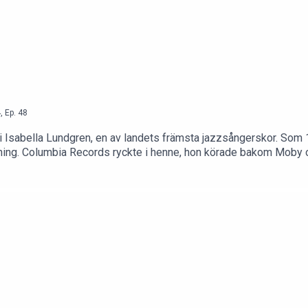
4
,
Ep.
48
Isabella Lundgren, en av landets främsta jazzsångerskor. Som 18-
ning. Columbia Records ryckte i henne, hon körade bakom Moby
nter. Men ett gränslöst liv med alkohol, droger och sex på Manhat
r Isabella berätta om vägen tillbaka till musiken, som gick via t
rsson Wij på sociala medier:Instagram: @tomasanderssonwijFac