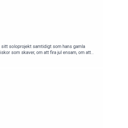
 sitt soloprojekt samtidigt som hans gamla
or som skaver, om att fira jul ensam, om att
låtelse för. Följ Tomas Andersson Wij på sociala
imsweden)