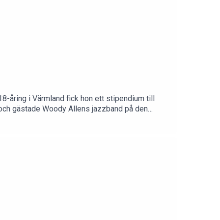
åring i Värmland fick hon ett stipendium till
 och gästade Woody Allens jazzband på den
tan gjorde att hon förlorade stipendiet. Sliten
olvstegsprogram, präststudier och en
ebook: /tomasanderssonwijAvsnittet är sponsrat