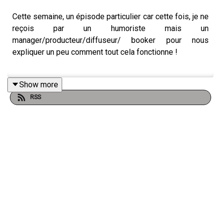
Cette semaine, un épisode particulier car cette fois, je ne
reçois par un humoriste mais un
manager/producteur/diffuseur/ booker pour nous
expliquer un peu comment tout cela fonctionne !
Show more
Il nous parle de la société de production/management
RSS
qu'il a créé
"La vie est une fête"
et de son travail de
producteur de spectacle pour
"Back in the dayz"
.
Pour suivre Jonathan et La vie est une fête :
https://www.instagram.com/jonicartelli/
/
https://www.instagram.com/lavieestunefete.be/
Pour me suivre et venir voir la première de mon