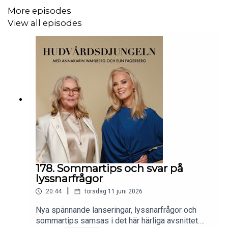
AnnaKarin Wahlberg
More episodes
View all episodes
Du hittar mer inspiration på skönhetsbloggen
elinfagerberg.se
samt i den gemensamma boken
Hudnära - Hudterapeuternas hemligheter
. avsnittet vidare
.
‘Hudvårdsdjungeln’ är producerad av Silverdrake Förlag
www.silverdrakeförlag.se
178. Sommartips och svar på
Producent: Marcus Tigerdraake
lyssnarfrågor
|
20:44
torsdag 11 juni 2026
marcus@silverdrakeforlag.se
Nya spännande lanseringar, lyssnarfrågor och
sommartips samsas i det här härliga avsnittet.