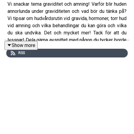
Vi snackar tema graviditet och amning! Varför blir huden
annorlunda under graviditeten och vad bör du tänka på?
Vi tipsar om hudvårdsrutin vid gravida, hormoner, torr hud
vid amning och vilka behandlingar du kan göra och vilka
du ska undvika. Det och mycket mer! Tack för att du
lyssnar! Dela gärna avsnittet med någon du tycker borde
Show more
lyssna.
RSS
Följ
@hudvardsdjungeln
på Instagram där du även kan
ställa frågor via DM.
Medverkande i avsnitt:
Elin Fagerberg,
@elinfagerberg