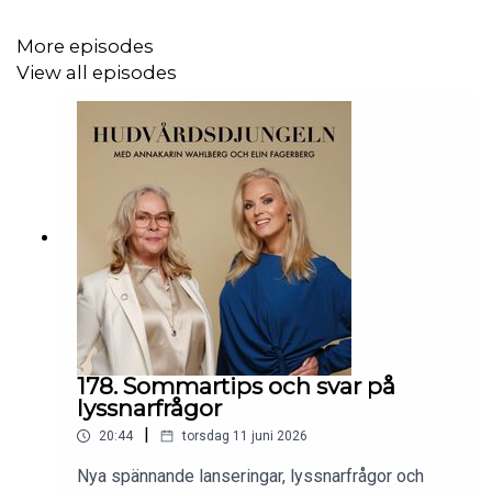
AnnaKarin Wahlberg
More episodes
View all episodes
Du hittar mer inspiration på skönhetsbloggen
elinfagerberg.se
samt i den gemensamma boken
Hudnära - Hudterapeuternas hemligheter
.
.
‘Hudvårdsdjungeln’ är producerad av Silverdrake Förlag
www.silverdrakeförlag.se
178. Sommartips och svar på
Producent: Marcus Tigerdraake
lyssnarfrågor
|
20:44
torsdag 11 juni 2026
marcus@silverdrakeforlag.se
Nya spännande lanseringar, lyssnarfrågor och