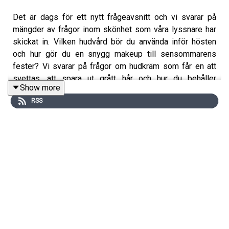
Det är dags för ett nytt frågeavsnitt och vi svarar på
mängder av frågor inom skönhet som våra lyssnare har
skickat in. Vilken hudvård bör du använda inför hösten
och hur gör du en snygg makeup till sensommarens
fester? Vi svarar på frågor om hudkräm som får en att
svettas, att spara ut grått hår och hur du behåller
Show more
snyggast solbruna färg. Tack för att du lyssnar!
RSS
Följ
@hudvardsdjungeln
på Instagram där du även kan
ställa frågor via DM.
Medverkande i avsnitt:
Elin Fagerberg,
@elinfagerberg