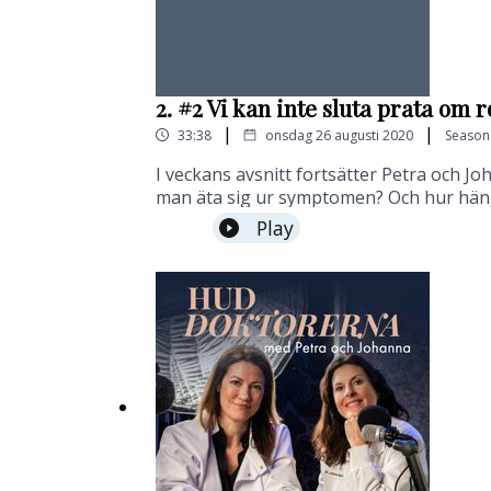
2. #2 Vi kan inte sluta prata om 
|
|
33:38
onsdag 26 augusti 2020
Season
I veckans avsnitt fortsätter Petra och J
man äta sig ur symptomen? Och hur hä
Play