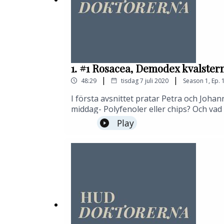
1. #1 Rosacea, Demodex kvalstern
|
|
48:29
tisdag 7 juli 2020
Season
1
,
Ep.
I första avsnittet pratar Petra och Joh
middag- Polyfenoler eller chips? Och va
Play