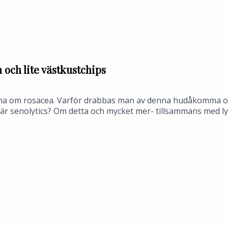
 och lite västkustchips
1
anna om rosacea. Varför drabbas man av denna hudåkomma och 
d är senolytics? Om detta och mycket mer- tillsammans med 