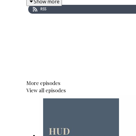
Show more
RSS
More episodes
View all episodes