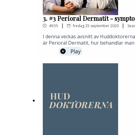
3. #3 Perioral Dermatit - sympt
|
|
49:55
fredag 25 september 2020
Sea
I denna veckas avsnitt av Huddoktorerna
är Perioral Dermatit, hur behandlar ma
huddoktorerna@gmail.com
Play