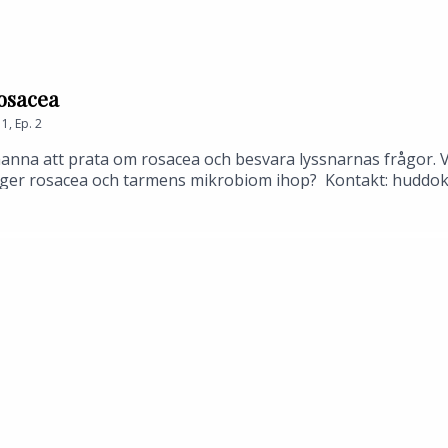
rosacea
1
,
Ep.
2
ohanna att prata om rosacea och besvara lyssnarnas frågor. 
nger rosacea och tarmens mikrobiom ihop? Kontakt: huddo