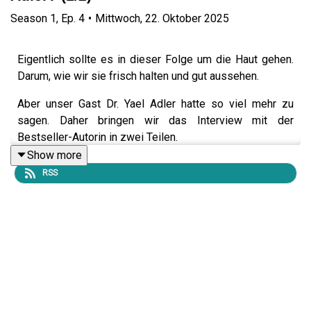
Season
1
,
Ep.
4
•
Mittwoch, 22. Oktober 2025
Eigentlich sollte es in dieser Folge um die Haut gehen.
Darum, wie wir sie frisch halten und gut aussehen.
Aber unser Gast Dr. Yael Adler hatte so viel mehr zu
sagen. Daher bringen wir das Interview mit der
Bestseller-Autorin in zwei Teilen.
Show more
RSS
In dieser Episode verrät Adler, wie wichtig unsere
Ernährung ist, um nicht nur die Haut, sondern auch
Zufriedenheit, Darmflora und Lebenserwartung zu
verbessern. Sie gibt konkrete Tipps, um uns
buchstäblich wohler in unserer Haut zu fühlen. Brigitte
und Stephan haben viel gelernt im Gespräch mit der
Hautärztin, Ernährungsmedizinerin und Bestsellerautorin
(„Haut nah“, „Genial ernährt“). Zum Beispiel: