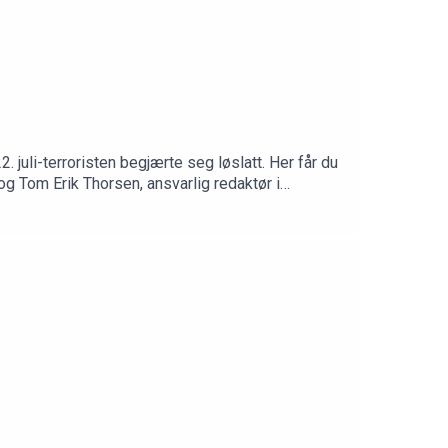
. juli-terroristen begjærte seg løslatt. Her får du
 og Tom Erik Thorsen, ansvarlig redaktør i
ybø diskuterer ulike redaktørfaglige