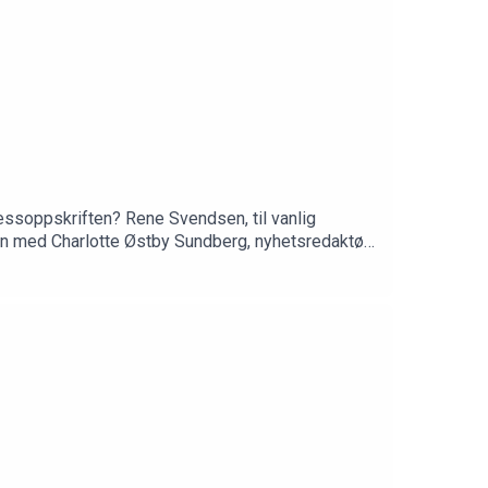
sessoppskriften? Rene Svendsen, til vanlig
men med Charlotte Østby Sundberg, nyhetsredaktør
skuterer ulike redaktørfaglige problemstillinger.