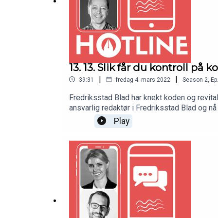
13. 13. Slik får du kontroll p
|
|
39:31
fredag 4. mars 2022
Season
2
,
Ep
Fredriksstad Blad har knekt koden og revita
ansvarlig redaktør i Fredriksstad Blad og n
i Nettavisen.Begge er gjester i Norsk Redak
Play