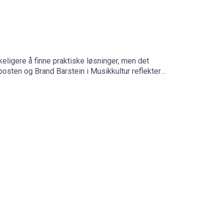
ligere å finne praktiske løsninger, men det
og Reidun Kjelling Nybø diskuterer ulike