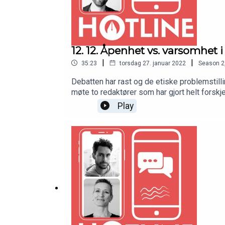
12. 12. Åpenhet vs. varsomhet i
|
|
35:23
torsdag 27. januar 2022
Season
2
Debatten har rast og de etiske problemstillin
møte to redaktører som har gjort helt forskj
lokalavisa Varden.Begge er gjester i Norsk 
Play
problemstillinger.