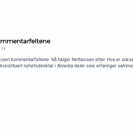
å kommentarfeltene
.
13
lisert kommentarfeltene. Nå følger Nettavisen etter. Hva er suk
å konstituert nyhetsdirektør i Amedia deler sine erfaringer sam
tørforenings podkast, der Arne Jensen og Reidun Kjelling Nybø di