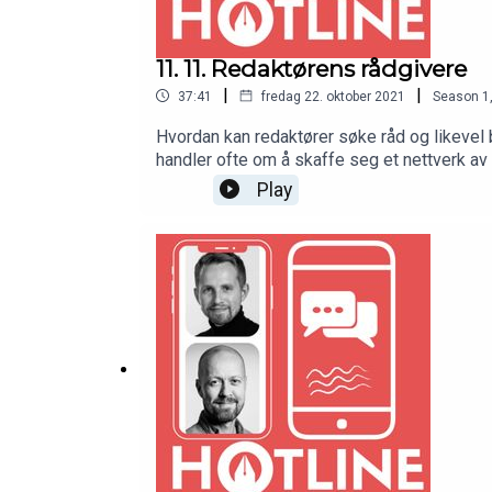
11. 11. Redaktørens rådgivere
|
|
37:41
fredag 22. oktober 2021
Season
1
Hvordan kan redaktører søke råd og likevel 
handler ofte om å skaffe seg et nettverk av personer man stoler på. De to redaktørene Esther Moe i S
over redaktørlivet i en liten redaksjon.Beg
Play
redaktørfaglige problemstillinger.