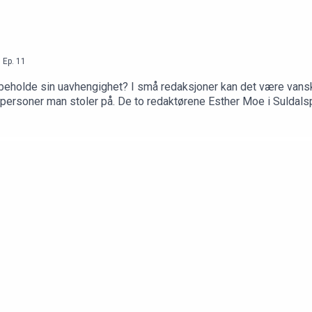
,
Ep.
11
beholde sin uavhengighet? I små redaksjoner kan det være vanske
uldalsposten og Brand Barstein i Musikkultur reflekterer
ge er gjester i Norsk Redaktørforenings podkast, der Arne Jensen 