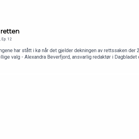
 retten
,
Ep.
12
gene har stått i kø når det gjelder dekningen av rettssaken der 22
ellige valg - Alexandra Beverfjord, ansvarlig redaktør i Dagbladet
Redaktørforenings podkast, der Arne Jensen og Reidun Kjelling N