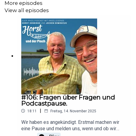
Unterstützt den Podcast und hört ihn ohne Werbung:
More episodes
View all episodes
https://steadyhq.com/de/horst-und-der-fisch/posts
#106: Fragen über Fragen und
Podcastpause.
|
18:11
Freitag, 14. November 2025
Wir haben es angekündigt. Erstmal machen wir
eine Pause und melden uns, wenn und ob wir
zurück kommen. Danke bnis hierher für Euro