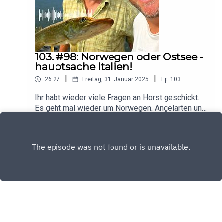
103. #98: Norwegen oder Ostsee -
hauptsache Italien!
|
|
26:27
Freitag, 31. Januar 2025
Ep.
103
Ihr habt wieder viele Fragen an Horst geschickt.
Es geht mal wieder um Norwegen, Angelarten und
Ausrüstungen. Jochen will unbedingt mit Horst
Play
Heringe angeln in diesem Jahr. Problem: Er hat
seine Sportfischer Prüfung noch nicht abgelegt.