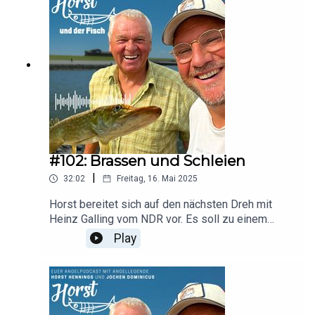
auftauchtenDicke Fänge: Horsts Dorsche & wie
du ähnliche Spots findestTraumhafte Landschaft:
Fjorde und Mitternachtssonne Bootsfahr-Know-
how: Strömungen lesen, Wetterfenster nutzen,
sicher ankernTop-Equipment-Tipps: Welche
Montage, welche Schnur?
#102: Brassen und Schleien
|
32:02
Freitag, 16. Mai 2025
Horst bereitet sich auf den nächsten Dreh mit
Heinz Galling vom NDR vor. Es soll zu einem
Waldsee gehen. Heute aber erklärt er Jochen
Play
ersteinmal, mit welchem Fisch man in einem
Fliuss hier im Norden rechnen kann, und vor allem,
wie man den fängt.