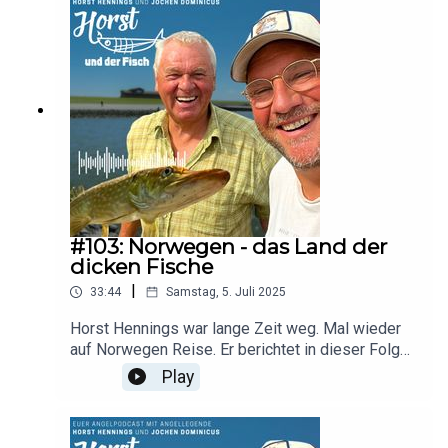
man mit Käse Fische fangen kann.
#103: Norwegen - das Land der
dicken Fische
|
33:44
Samstag, 5. Juli 2025
Horst Hennings war lange Zeit weg. Mal wieder
auf Norwegen Reise. Er berichtet in dieser Folge
über Walsichtungen, dicke Bisse, schöne
Play
Landschaft und trauimhaftes
Bootsfahren.Walsichtungen: Warum dicke
Walfische plötzlich vor dem Bug