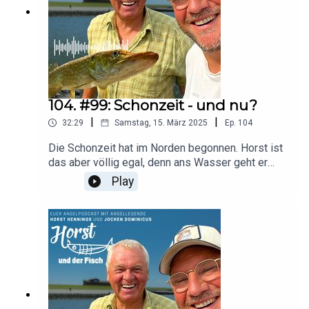
104. #99: Schonzeit - und nu?
|
|
32:29
Samstag, 15. März 2025
Ep.
104
Die Schonzeit hat im Norden begonnen. Horst ist
das aber völlig egal, denn ans Wasser geht er
immer. Was sich jetzt dort tummelt, sagt er uns in
Play
dieser Folge. Ausserdem war er in den letzten
Wochen natürlich viel unterwegs und er freut sich
auf die Heringssaison.