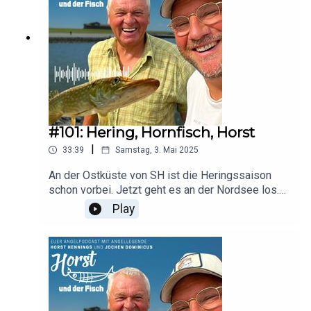
#101: Hering, Hornfisch, Horst
|
33:39
Samstag, 3. Mai 2025
An der Ostküste von SH ist die Heringssaison
schon vorbei. Jetzt geht es an der Nordsee los.
Hering ist zwar lecker, aber Hornhecht auch nicht
Play
zu verachten. Wie man den angelt, erfahrt ihr von
Horst. Und: Jetzt beginnt aber auch die Saison
des Liebslingsfischs von Horst. Der Aal kommt.
Und das heißt für Horst meist, alleine oder zu
zweit unterwegs sein in den Abendstunden.