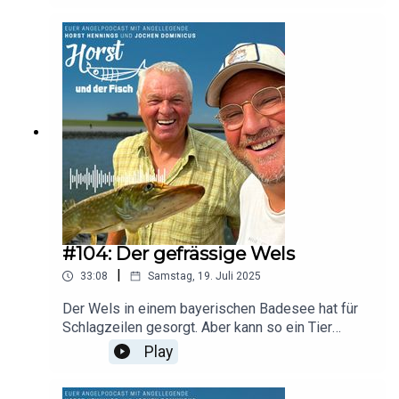
#104: Der gefrässige Wels
|
33:08
Samstag, 19. Juli 2025
Der Wels in einem bayerischen Badesee hat für
Schlagzeilen gesorgt. Aber kann so ein Tier
überhaupt richtig gefährlich werden? Horst hat da
Play
so seine Ansichten. Wir sprechen ausserdem
über Makrelen, Petermännchen und veraten, ob