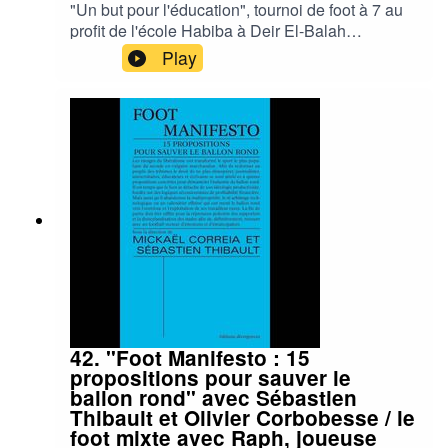
"Un but pour l'éducation", tournoi de foot à 7 au
profit de l'école Habiba à Deir El-Balah
(Gaza).Projet d'étudiants en Executive MBA à
Play
l'ESSEC, en partenariat avec les ONG Wallah
we can et La voix de l'enfant.Samedi 6 juin 2026
à partir de 9h, au stade Maryse Hilsz (Paris
20ème).Informations :
anthony.bui@essec.eduInscriptions / cagnotte :
https://bit.ly/unavenirpourlesenfants
42. "Foot Manifesto : 15
propositions pour sauver le
ballon rond" avec Sébastien
Thibault et Olivier Corbobesse / le
foot mixte avec Raph, joueuse