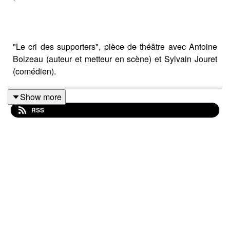
"Le cri des supporters", pièce de théâtre avec Antoine
Boizeau (auteur et metteur en scène) et Sylvain Jouret
(comédien).
Show more
RSS
Chronique / quiz : les noms dans le foot.
Musiques :
- Rapsa : Liberté pour les ultras
- Jazzy Bazz : Ultra parisien
- CLT DRP : Nothing clever, just feelings