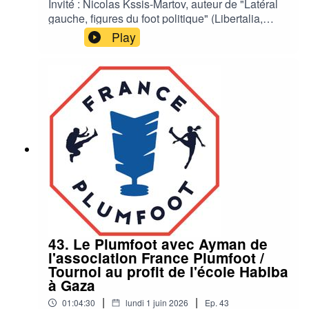
Invité : Nicolas Kssis-Martov, auteur de "Latéral
gauche, figures du foot politique" (Libertalia,
2026).Focus sur Abraham Henri Kleynhoff,
Play
Maradona, Cantona, Pasolini, Bill Shankly, Gil
Heron, les tactiques...Quiz (à 51') : "latéral droit",
les footballeurs de droiteMusique : Gil Scott-
Heron : Revolution will not be televised
43. Le Plumfoot avec Ayman de
l'association France Plumfoot /
Tournoi au profit de l'école Habiba
à Gaza
|
|
01:04:30
lundi 1 juin 2026
Ep.
43