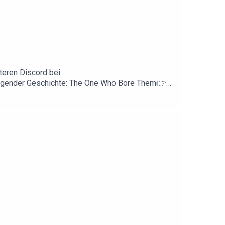
eren Discord bei:
olgender Geschichte: The One Who Bore Them👉
DEED Lizenz veröffentlich