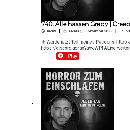
740. Alle hassen Grady | Cre
|
|
06:09
Montag, 1. Dezember 2025
Ep.
74
⚜️ Werde jetzt Teil meines Patreons: https
https://discord.gg/axYahwWPFAEine weiter
https://creepypasta.fandom.com/wiki/Hurr
Play
https://creepypasta.fandom.com/wiki/User