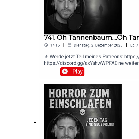
ließ.Die Creepypasta wurde unter der CC BY-
741. Oh Tannenbaum....Oh Ta
|
|
14:15
Dienstag, 2. Dezember 2025
Ep.
7
⚜️ Werde jetzt Teil meines Patreons: https
https://discord.gg/axYahwWPFAEine weitere
https://creepypasta.fandom.com/wiki/The_
Play
https://creepypasta.fandom.com/wiki/User