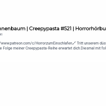
SA 4.0 DEED Lizenz veröffentlicht.🕯️ Noch eine gute Nacht – wü
nnenbaum | Creepypasta #521 | Horrorhörb
41
://www.patreon.com/c/HorrorzumEinschlafen🔗 Tritt unserem düst
 Folge meiner Creepypasta-Reihe erwartet dich.Diesmal mit fol
Killing_FieldsDer Autor dieser wunderbaren Creepypasta:👉
:TewahwayDie Creepypasta wurde unter der CC BY-SA 4.0 DEED L