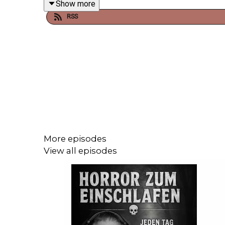
Show more
RSS
In dieser neuen Episode erwacht Sleepless in einer
Ein verlassener, rostiger Tanker.
Etwas ist dort unten… etwas, das ihn beobachtet.
Die Grenzen zwischen Realität, Erinnerung und W
Und die Entscheidungen, die er trifft, werden Folge
More episodes
View all episodes
⚜️
Werde jetzt Teil meines Patreons
– exklusive B
https://www.patreon.com/c/HorrorzumEinschlafe
🔗
Tritt unserem düsteren Discord bei
– für Commu