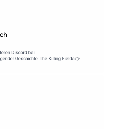
nscht dir Horror zum Einschlafen.
uch
eren Discord bei:
gender Geschichte: The Killing Fields👉
izenz veröffentlich