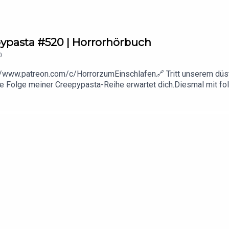
epypasta #520 | Horrorhörbuch
0
://www.patreon.com/c/HorrorzumEinschlafen🔗 Tritt unserem düst
e Folge meiner Creepypasta-Reihe erwartet dich.Diesmal mit f
icane_SeasonDer Autor dieser wunderbaren Creepypasta:👉
:CertainShadowsDie Creepypasta wurde unter der CC BY-SA 4.0 