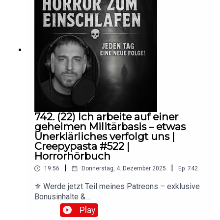
742. (22) Ich arbeite auf einer
geheimen Militärbasis – etwas
Unerklärliches verfolgt uns |
Creepypasta #522 |
Horrorhörbuch
|
|
19:56
Donnerstag, 4. Dezember 2025
Ep.
742
⚜️ Werde jetzt Teil meines Patreons – exklusive
Bonusinhalte &
Support:https://www.patreon.com/c/HorrorzumEi
Play
nschlafen🔗 Tritt unserem düsteren Discord bei –