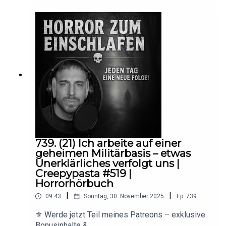
Folge meiner Creepypasta-Reihe erwartet
dich.Diesmal mit folgender Geschichte: The One
Who Bore Them👉
https://creepypasta.fandom.com/wiki/Hurricane_
SeasonDer Autor dieser wunderbaren
Creepypasta:👉
https://creepypasta.fandom.com/wiki/User:Certai
nShadowsDie Creepypasta wurde unter der CC
BY-SA 4.0 DEED Lizenz veröffentlich
739. (21) Ich arbeite auf einer
geheimen Militärbasis – etwas
Unerklärliches verfolgt uns |
Creepypasta #519 |
Horrorhörbuch
|
|
09:43
Sonntag, 30. November 2025
Ep.
739
⚜️ Werde jetzt Teil meines Patreons – exklusive
Bonusinhalte &