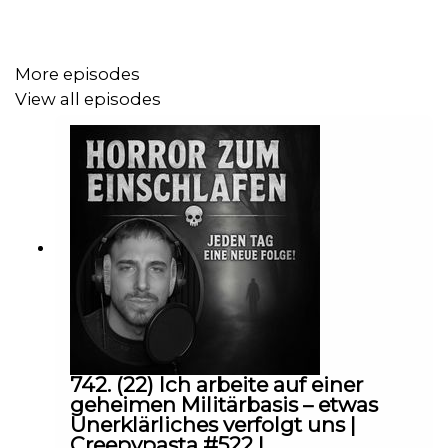
👉
Zum Originaltext / Autor
More episodes
View all episodes
Ein Ort, den die Zeit vergessen hat –
und an dem nie wieder jemand hätte stationiert sein
sollen.
Doch ein junger Soldat wird genau dorthin versetzt.
Kein Kontakt. Kein Ausgang. Nur Kälte… und etwas im
Dunkeln.
742. (22) Ich arbeite auf einer
geheimen Militärbasis – etwas
Basierend auf einer der bekanntesten Militär-
Unerklärliches verfolgt uns |
Creepypastas des Internets
Creepypasta #522 |