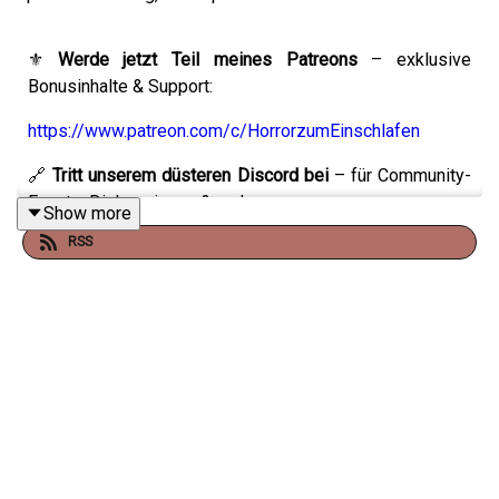
⚜️
Werde jetzt Teil meines Patreons
– exklusive
Bonusinhalte & Support:
https://www.patreon.com/c/HorrorzumEinschlafen
🔗
Tritt unserem düsteren Discord bei
– für Community-
Events, Diskussionen & mehr:
Show more
RSS
https://discord.gg/axYahwWPFA
Eine weitere Folge meiner Creepypasta-Reihe erwartet
dich.
Diesmal mit folgender Geschichte:
Tamper Monkey
👉
Hier geht’s zur Story