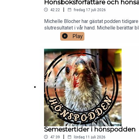
Hönsboksförfattare och hönsä
|
42:22
fredag 17 juli 2026
Michelle Blocher har gästat podden tidigare 
slutresultatet i vår hand. Michelle berättar 
arbetet med boken. Vi får även lite tips om 
Play
Semestertider i hönspodden
|
47:39
lördag 11 juli 2026