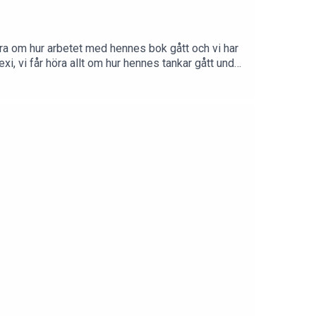
höra om hur arbetet med hennes bok gått och vi har
xi, vi får höra allt om hur hennes tankar gått under
nshusen.