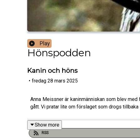
Play
Hönspodden
Kanin och höns
•
fredag 28 mars 2025
Anna Meissner är kaninmänniskan som blev med hön
gått. Vi pratar lite om förslaget som drogs tillbak
Show more
RSS