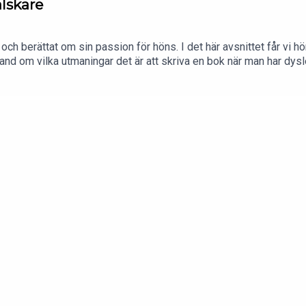
lskare
och berättat om sin passion för höns. I det här avsnittet får vi 
bland om vilka utmaningar det är att skriva en bok när man har dysle
rovkvalster som giftfritt alternativ för bekkämpning av ohyra i hö