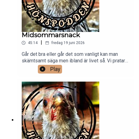
Midsommarsnack
|
45:14
fredag 19 juni 2026
Går det bra eller går det som vanligt kan man
skämtsamt säga men ibland är livet så. Vi pratar
om vad som hänt i veckan och hur läget är bland
Play
kycklingar och höns. Midsommar står för dörren
och Helena har semester. Ett avslappnat
sommarinspirerat avsnitt.