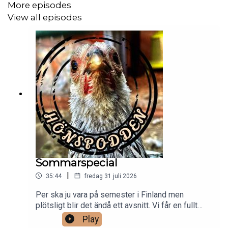
More episodes
View all episodes
Sommarspecial
|
35:44
fredag 31 juli 2026
Per ska ju vara på semester i Finland men
plötsligt blir det ändå ett avsnitt. Vi får en fullt
rimlig förklaring i avsnittet, ett avsnitt som för
Play
övrigt inte riktigt följer den normala strukturen.