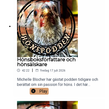
för att hålla sig sval i sommarvärmen.
Hönsboksförfattare och
hönsälskare
|
42:22
fredag 17 juli 2026
Michelle Blocher har gästat podden tidigare och
berättat om sin passion för höns. I det här
avsnittet får vi höra om hur arbetet med hennes
Play
bok gått och vi har slutresultatet i vår hand.
Michelle berättar bland om vilka utmaningar det är
att skriva en bok när man har dyslexi, vi får höra