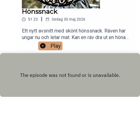
Hönssnack
|
51:23
lördag 30 maj 2026
Ett nytt avsnitt med skönt hönssnack. Räven har
ungar nu och letar mat. Kan en räv dra ut en höna
genom nätmaskorna? Vad ska man tänka på när
Play
man handlar levande djur på marknader. Vi pratar
också om vad sneda tår kan bero på och vad man
kan göra åt det, om man kan göra något. Ett avsnitt
med lite av varje!
INSTAGRAM
FACEBOOK