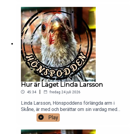
Lite hönssnack ryms ändå, det finns en positiv
sak med avsnittet, det avslöjas i slutet.
Hur är Läget Linda Larsson
|
45:34
fredag 24 juli 2026
Linda Larsson, Hönspoddens förlängda arm i
Skåne, är med och berättar om sin vardag med
hönsen, hon svarar även på en lyssnarfråga om
Play
kläckning. Hon berättar om sin vardag med alla
kycklingar. Vi får även höra om lindas bästa favorit