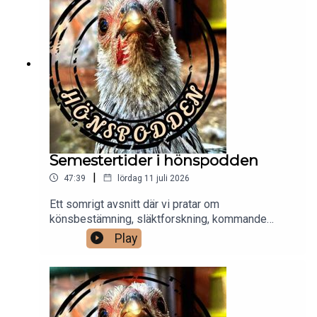
allt om hur hennes tankar gått under arbetet med
boken. Vi får även lite tips om rovkvalster som
giftfritt alternativ för bekkämpning av ohyra i
hönshusen.
Semestertider i hönspodden
|
47:39
lördag 11 juli 2026
Ett somrigt avsnitt där vi pratar om
könsbestämning, släktforskning, kommande
gäster och raser i rasspecialer. Vi utvecklar också
Play
hur en produktionsvecka med podden ser ut.