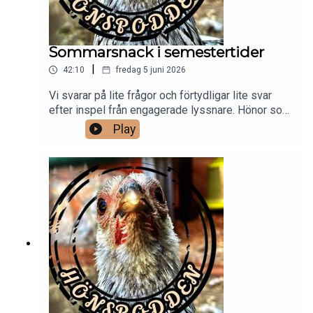
Sommarsnack i semestertider
|
42:10
fredag 5 juni 2026
Vi svarar på lite frågor och förtydligar lite svar
efter inspel från engagerade lyssnare. Hönor som
äter ägg, pers favoritämne råttor och hönor som
Play
samruvar är några av de ämnen som vi tar upp.
När kan man släppa ut sina småttingar och vad
ska man tänka på när man gör så.