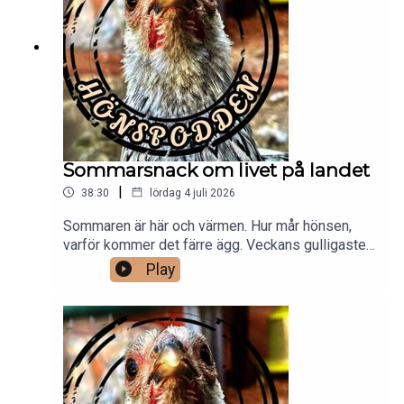
Sommarsnack om livet på landet
|
38:30
lördag 4 juli 2026
Sommaren är här och värmen. Hur mår hönsen,
varför kommer det färre ägg. Veckans gulligaste
och Per utlyser en eller två tävlingar.
Play