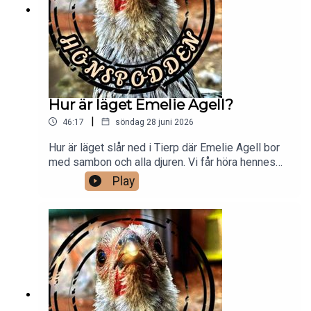
Hur är läget Emelie Agell?
|
46:17
söndag 28 juni 2026
Hur är läget slår ned i Tierp där Emelie Agell bor
med sambon och alla djuren. Vi får höra hennes
historia om hur allt började, bästa tips och frågor
Play
till både experten och nästa gäst? Vilket strö är
bäst och sämst enligt Emelie, det och mycket mer
i ännu ett fullmatat avsnitt av hönspodden.