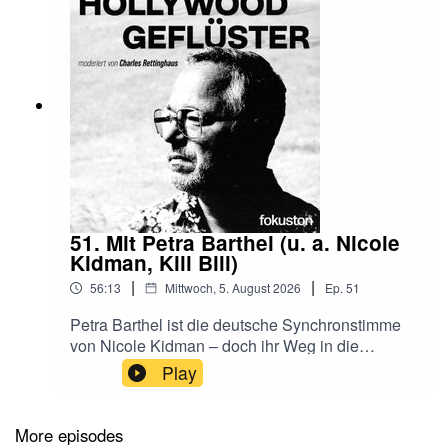
51. Mit Petra Barthel (u. a. Nicole
Kidman, Kill Bill)
|
|
56:13
Mittwoch, 5. August 2026
Ep.
51
Petra Barthel ist die deutsche Synchronstimme
von Nicole Kidman – doch ihr Weg in die
Synchronbranche war alles andere als glatt. Im
Play
Hollywoodgeflüster-Podcast erzählt sie von ihren
Anfängen im DDR-Theater, dem chaotischen
Einstieg in die Synchronisation in West-Berlin,
More episodes