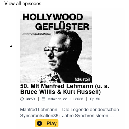
einer legendären Aufnahme-Panne im
View all episodes
Synchronstudio und wie ihr Buddhismus in der
Hollywood-Filmbranche Halt gibt. Ein ehrliches
Interview über Synchronsprecher-Alltag,
Rückschläge und Erfolg.Welche deutsche
Synchronstimme hat dich am meisten
überrascht? Schreib's in die Kommentare.
50. Mit Manfred Lehmann (u. a.
Bruce Willis & Kurt Russell)
|
|
38:59
Mittwoch, 22. Juli 2026
Ep.
50
Manfred Lehmann – Die Legende der deutschen
Synchronisation35+ Jahre Synchronisieren,
unzählige Hollywood-Blockbuster, die deutsche
Play
Stimme von Bruce Willis. Manfred Lehmann