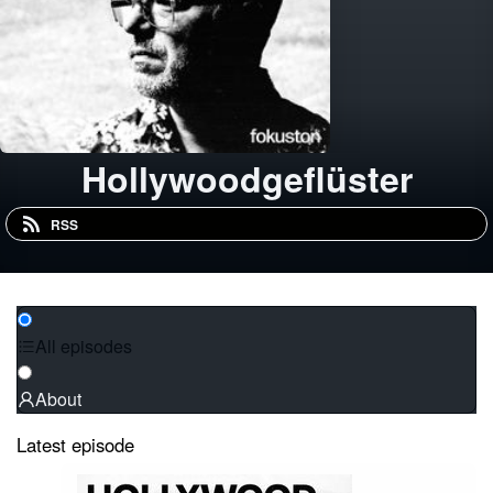
Hollywoodgeflüster
RSS
All episodes
About
Latest episode