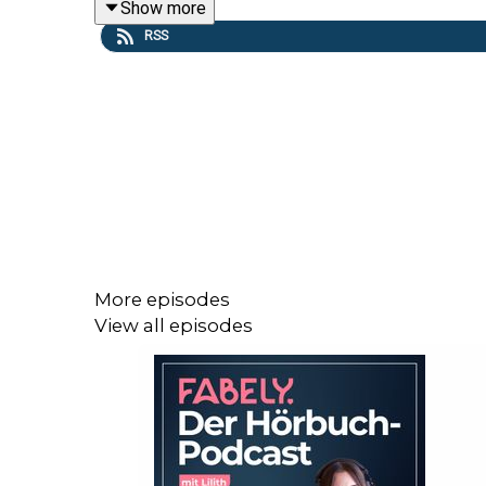
Show more
RSS
Außerdem stellen wir euch noch diese vier Debüts
“Ministerium der Träume” von Hengameh Yaghoobif
(Hierax Medien, Medienverlag)
“Das Bild aus meinem Traum“ von Antoine Laurain,
“Selection” von Kiera Cass, Sprecherin: Friederike
More episodes
“Liane und das Land der Geschichten” von Elif Sh
View all episodes
Welches Debüt hat euch von Anfang an direkt überze
https://www.instagram.com/hoerbuchwelten/