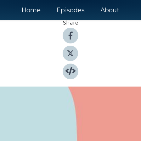
Home
Episodes
About
Share