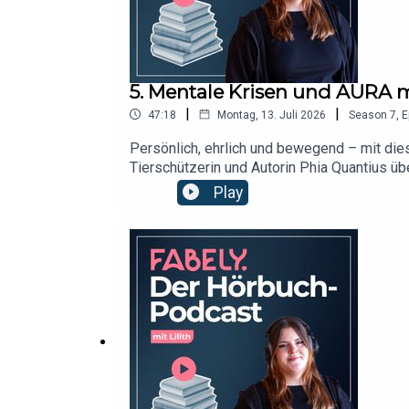
5. Mentale Krisen und AURA 
|
|
47:18
Montag, 13. Juli 2026
Season
7
,
E
Persönlich, ehrlich und bewegend – mit dies
Tierschützerin und Autorin Phia Quantius ü
warum ist es so wichtig, offen darüber zu sp
Play
entstanden ist – hör also unbedingt rein! Na
für emotionale Geschichten und einen sensib
und Frieda zwei weitere Empfehlungen für dic
gelesen von Matthias Hinz (SAGA Egmont) 
ähnlichen Hörbüchern, die dir garantiert auc
Sabrina Scherer (WeCreate) Du suchst noc
denn: Mit Fabely findest du dein nächstes
Lieblingshörbuch! https://www.instagram.