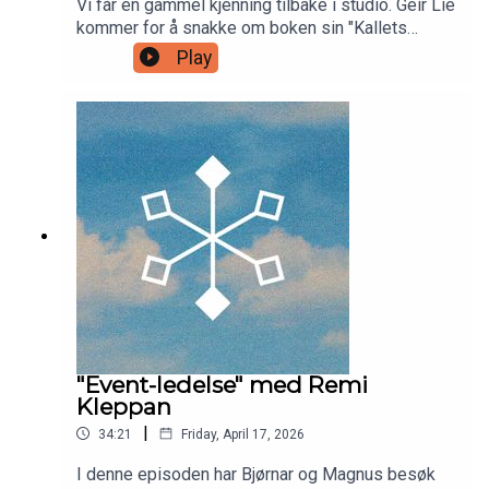
Vi får en gammel kjenning tilbake i studio. Geir Lie
kommer for å snakke om boken sin "Kallets
Triumf" som tar for seg Pinsebevegelsens
Play
misjonshistorie fra starten og frem til
nå.ANBEFALINGER:Kjøp boken her:Geir Lie -
Kallets
Triumfhttps://www.hermon.no/produkt/kallets-
triumf/Kontakt Geir Lie om Pinsearkivet
her:pinsearkivet@pinsebevegelsen.no
"Event-ledelse" med Remi
Kleppan
|
34:21
Friday, April 17, 2026
I denne episoden har Bjørnar og Magnus besøk