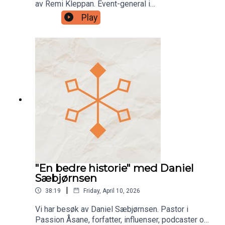
av Remi Kleppan. Event-general i
Pinsebevegelsen og Get Focused. Han forteller
Play
hvordan noen av landets største kristne eventer
ledes, hvordan han brukt sin økonomiutdannelse
litt annerledes enn mange han studerte med, og
hvordan det er å være gründer av et halvmaraton.
"En bedre historie" med Daniel
Sæbjørnsen
|
38:19
Friday, April 10, 2026
Vi har besøk av Daniel Sæbjørnsen. Pastor i
Passion Åsane, forfatter, influenser, podcaster og