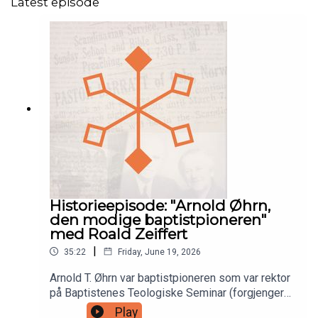
Latest episode
Historieepisode: "Arnold Øhrn,
den modige baptistpioneren"
med Roald Zeiffert
|
35:22
Friday, June 19, 2026
Arnold T. Øhrn var baptistpioneren som var rektor
på Baptistenes Teologiske Seminar (forgjengeren
til HLT), leder av Dissentertinget og
Play