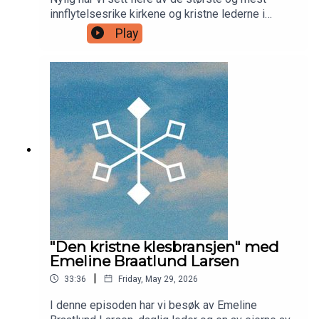
innflytelsesrike kirkene og kristne lederne i
verden falle. Miljøer og personer som har preget
Play
store deler av den kristne verden de siste tiårene.
Hvordan forholder vi oss til at kjemper faller? Og
er det mulig for neste generasjon å unngå å gå i
de samme fellene? Vi har med oss rektor Karl
Inge Tangen som deler sine refleksjoner sammen
med oss.
"Den kristne klesbransjen" med
Emeline Braatlund Larsen
|
33:36
Friday, May 29, 2026
I denne episoden har vi besøk av Emeline