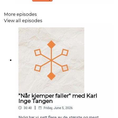
generalsekretær av Baptist World Alliance. Han er
blant annet kjent for sin aktive rolle i å danne en
bred kirkelig front mot nazismen. Vi har besøk av
More episodes
forskningsleder Roald Zeiffert som forteller oss
View all episodes
mer om hvem Arnold var. Anbefalinger:The Global
Baptist Networkhttps://www.mupress.org/The-
Global-Baptist-Network-Biographies-of-Leaders-
in-the-Baptist-World-Alliance-P1334.aspx
"Når kjemper faller" med Karl
Inge Tangen
|
30:40
Friday, June 5, 2026
Nylig har vi sett flere av de største og mest